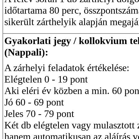
időtartama 80 perc, összpontszám
sikerült zárthelyik alapján megajá
Gyakorlati jegy / kollokvium te
(Nappali):
A zárhelyi feladatok értékelése:
Elégtelen 0 - 19 pont
Aki eléri év közben a min. 60 pon
Jó 60 - 69 pont
Jeles 70 - 79 pont
Két db elégtelen vagy mulasztott 
hanem automatikusan az aláírás v