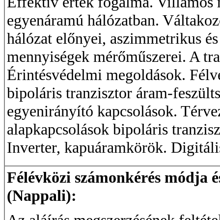
Effektív érték fogalma. Villamos
egyenáramú hálózatban. Váltakoz
hálózat előnyei, aszimmetrikus és
mennyiségek mérőműszerei. A tra
Érintésvédelmi megoldások. Félvez
bipoláris tranzisztor áram-feszült
egyenirányító kapcsolások. Térve
alapkapcsolások bipoláris tranzis
Inverter, kapuáramkörök. Digitá
Félévközi számonkérés módja és 
(Nappali):