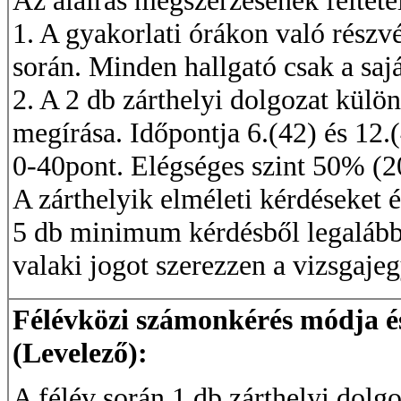
Az aláírás megszerzésének feltéte
1. A gyakorlati órákon való részv
során. Minden hallgató csak a sajá
2. A 2 db zárthelyi dolgozat külö
megírása. Időpontja 6.(42) és 12.(
0-40pont. Elégséges szint 50% (2
A zárthelyik elméleti kérdéseket 
5 db minimum kérdésből legalább 
valaki jogot szerezzen a vizsgaje
Félévközi számonkérés módja és 
(Levelező):
A félév során 1 db zárthelyi dolgo