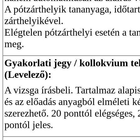
A pótzárthelyik tananyaga, időtar
zárthelyikével.
Elégtelen pótzárthelyi esetén a ta
meg.
Gyakorlati jegy / kollokvium te
(Levelező):
A vizsga írásbeli. Tartalmaz alapi
és az előadás anyagból elméleti 
szerezhető. 20 ponttól elégséges, 
pontól jeles.