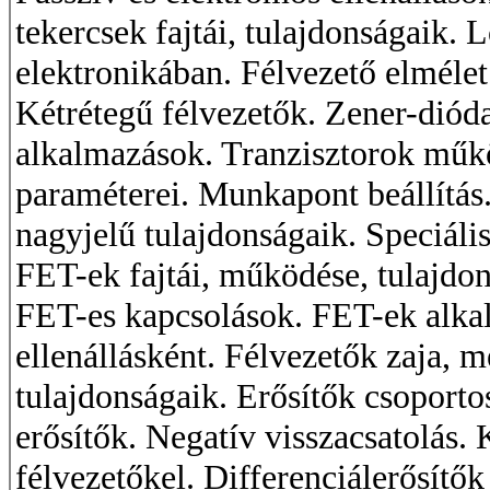
tekercsek fajtái, tulajdonságaik.
elektronikában. Félvezető elmélet 
Kétrétegű félvezetők. Zener-dióda
alkalmazások. Tranzisztorok műkö
paraméterei. Munkapont beállítás.
nagyjelű tulajdonságaik. Speciáli
FET-ek fajtái, működése, tulajdon
FET-es kapcsolások. FET-ek alkalm
ellenállásként. Félvezetők zaja,
tulajdonságaik. Erősítők csoport
erősítők. Negatív visszacsatolás. 
félvezetőkel. Differenciálerősítők