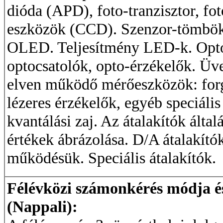
dióda (APD), foto-tranzisztor, fo
eszközök (CCD). Szenzor-tömbö
OLED. Teljesítmény LED-k. Opto
optocsatolók, opto-érzékelők. Üve
elven működő mérőeszközök: forgó
lézeres érzékelők, egyéb speciáli
kvantálási zaj. Az átalakítók álta
értékek ábrázolása. D/A átalakító
működésük. Speciális átalakítók.
Félévközi számonkérés módja és 
(Nappali):