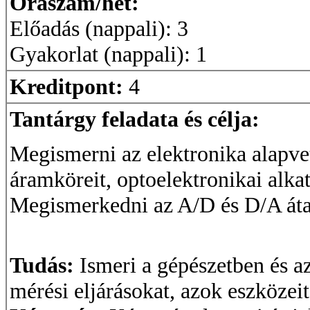
Óraszám/hét:
Előadás (nappali): 3
Gyakorlat (nappali): 1
Kreditpont:
4
Tantárgy feladata és célja:
Megismerni az elektronika alapvető
áramköreit, optoelektronikai alkat
Megismerkedni az A/D és D/A átal
Tudás:
Ismeri a gépészetben és a
mérési eljárásokat, azok eszközei