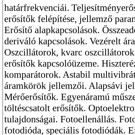
határfrekvenciái. Teljesítményerős
erősítők felépítése, jellemző par
Erősítő alapkapcsolások. Összeadó
deriváló kapcsolások. Vezérelt ár
Oszcillátorok, kvarc oszcillátorok
erősítők kapcsolóüzeme. Hiszteréz
komparátorok. Astabil multivibrát
áramkörök jellemzői. Alapsávi jel
Mérőerősítők. Egyenáramú műszere
töltéscsatolt erősítők. Optoelekt
tulajdonságai. Fotoellenállás. Fo
fotodióda, speciális fotodiódák. E