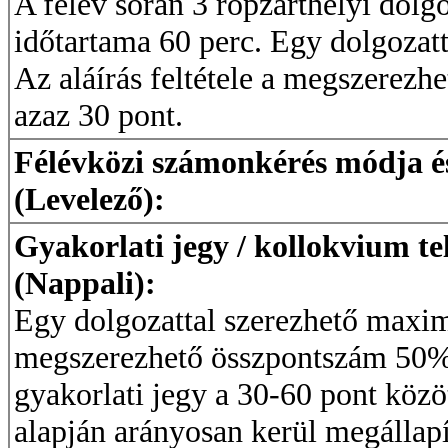
A félév során 3 röpzárthelyi dolgo
időtartama 60 perc. Egy dolgozat
Az aláírás feltétele a megszerezh
azaz 30 pont.
Félévközi számonkérés módja és 
(Levelező):
Gyakorlati jegy / kollokvium te
(Nappali):
Egy dolgozattal szerezhető maximá
megszerezhető összpontszám 50%-
gyakorlati jegy a 30-60 pont köz
alapján arányosan kerül megállapí