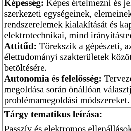
Képesség:
Képes értelmezni és j
szerkezeti egységeinek, elemeinek
rendszerelemek kialakítását és ka
elektrotechnikai, mind irányítást
Attitűd:
Törekszik a gépészeti, a
élettudományi szakterületek közöt
betöltésére.
Autonomia és felelősség:
Tervezé
megoldása során önállóan választj
problémamegoldási módszereket.
Tárgy tematikus leírása:
Passzív és elektromos ellenálláso