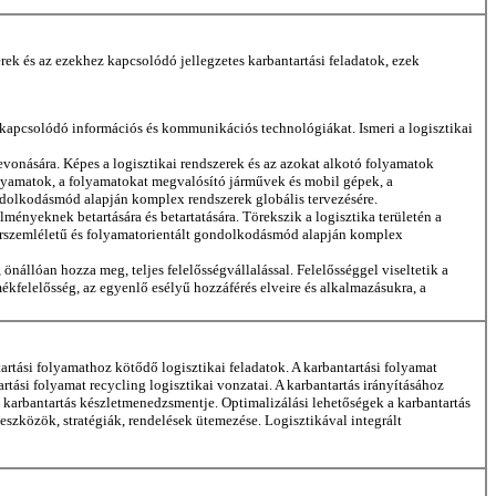
rek és az ezekhez kapcsolódó jellegzetes karbantartási feladatok, ezek
hez kapcsolódó információs és kommunikációs technológiákat. Ismeri a logisztikai
evonására. Képes a logisztikai rendszerek és az azokat alkotó folyamatok
folyamatok, a folyamatokat megvalósító járművek és mobil gépek, a
ondolkodásmód alapján komplex rendszerek globális tervezésére.
ményeknek betartására és betartatására. Törekszik a logisztika területén a
zerszemléletű és folyamatorientált gondolkodásmód alapján komplex
nállóan hozza meg, teljes felelősségvállalással. Felelősséggel viseltetik a
kfelelősség, az egyenlő esélyű hozzáférés elveire és alkalmazásukra, a
artási folyamathoz kötődő logisztikai feladatok. A karbantartási folyamat
rtási folyamat recycling logisztikai vonzatai. A karbantartás irányításához
 karbantartás készletmenedzsmentje. Optimalizálási lehetőségek a karbantartás
 eszközök, stratégiák, rendelések ütemezése. Logisztikával integrált