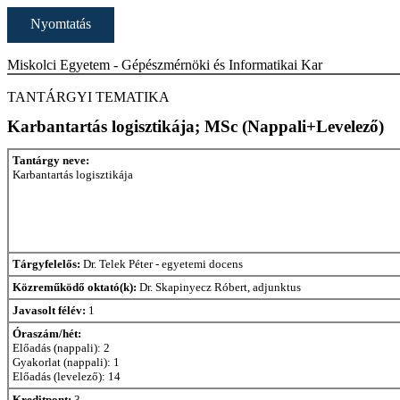
Nyomtatás
Miskolci Egyetem - Gépészmérnöki és Informatikai Kar
TANTÁRGYI TEMATIKA
Karbantartás logisztikája; MSc (Nappali+Levelező)
Tantárgy neve:
Karbantartás logisztikája
Tárgyfelelős:
Dr. Telek Péter - egyetemi docens
Közreműködő oktató(k):
Dr. Skapinyecz Róbert, adjunktus
Javasolt félév:
1
Óraszám/hét:
Előadás (nappali): 2
Gyakorlat (nappali): 1
Előadás (levelező): 14
Kreditpont:
3