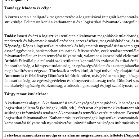
Tantárgy feladata és célja:
A kurzus során a hallgatók megismertetése a logisztikával integrált karbantartá
struktúrája. Feltárásra kerül a karbantartási és a logisztikai folyamatok integrált
Tudás:
Ismeri és érti a logisztikai területen alkalmazott megoldások tulajdonsá
rendszerek és folyamatok modellezéséhez, tervezéséhez, megvalósításához, és ir
Képesség:
Képes a logisztikai rendszerek és folyamatok megvalósítása során gyű
összefüggéseinek, hatásmechanizmusainak felismerésére, ezek rendszerszemléletű
folyamatelmélet, az ipari termelési folyamatok, valamint a kapcsolódó elektron
Attitűd:
Felvállalja a műszaki szakterülethez kapcsolódó szakmai és etikai érték
fenntarthatóság, a környezettudatosság, az egészségvédelem és az energiahaté
megközelítésben végezze. Törekszik a széles körű, átfogó műveltség elsajátításá
Autonomia és felelősség:
Döntéseit körültekintően, más (elsősorban jogi, közgaz
fenntarthatóság, az egészségvédelem és környezettudatosság terén. Döntései sor
munkahelyi egészség és biztonság, a műszaki, gazdasági és jogi szabályozás, val
Tárgy tematikus leírása:
A karbantartás alapjai. A karbantartási tevékenység végrehajtásának lehetséges 
logisztikai jellemzői (költségek, idők, stb.). Szétszórt objektumok karbantartás
szükséges információs rendszer. A karbantartás termékkövetési rendszere. Bere
logisztikai folyamataiban. Karbantartási tevékenységek logisztikai vonzatainak d
karbantartási folyamatok nyomkövetése, irányításához szükséges információs rend
Félévközi számonkérés módja és az aláírás megszerzésének feltétele (Nappali