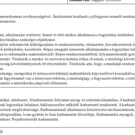
s-menedzsment tevékenységével. Áttekintésre kerülnek a jellegzetes termelő rendsze
 ütemezése.
gait, alkalmazási területeit. Ismeri és értő módon alkalmazza a logisztikai terület
ányításához szükséges eljárásokat.
jtött információk feldolgozására és rendszerezésére, elemzésére, következtetések l
 értékelésére, kezelésére. Képes integrált ismeretek alkalmazására a logisztikai 
ika és informatika szakterületeiről. Képes rendszerszemléletű, folyamatorientált g
rendet. Törekszik a munka- és szervezeti kultúra etikai elveinek, a minőségi követel
konyság követelményeinek érvényesítésére. Törekszik arra, hogy a munkáját rends
ra.
dasági, energetikai és környezetvédelmi) szakterületek képviselőivel konzultálva, ö
án figyelemmel van a környezetvédelem, a minőségügy, a fogyasztóvédelem, a termé
amint a mérnöketika alapvető előírásaira.
módjai, módszerei. A karbantartási folyamat anyag- és információáramlása. A karbant
ának logisztikai feladatai, hálózatszerűen működő karbantartó rendszerek. A karbanta
ndezések megbízhatósága. Karbantartásnál alkalmazott készletezési mechanizmusok,
iszponálása. Lean gyártás és lean karbantartás filozófiája. Karbantartási anyagok,
szer. Projektorientált karbantartás.
):