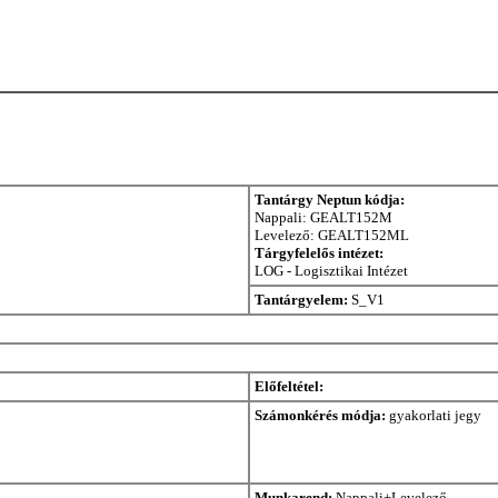
Tantárgy Neptun kódja:
Nappali: GEALT152M
Levelező: GEALT152ML
Tárgyfelelős intézet:
LOG - Logisztikai Intézet
Tantárgyelem:
S_V1
Előfeltétel:
Számonkérés módja:
gyakorlati jegy
Munkarend:
Nappali+Levelező