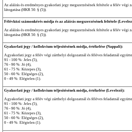
Az aláírás és eredményes gyakorlati jegy megszerzésének feltétele a félév végi 
látogatása (HKR 50. § (5)).
Félévközi számonkérés módja és az aláírás megszerzésének feltétele (Levelez
Az aláírás és eredményes gyakorlati jegy megszerzésének feltétele a félév végi 
látogatása (HKR 50. § (5)).
Gyakorlati jegy / kollokvium teljesítésének módja, értékelése (Nappali):
A gyakorlati jegy a félév végi zárthelyi dolgozatnál és féléves feladatnál eg
91 - 100 %: Jeles (5),
76 - 90 %: Jó (4),
61 - 75 %: Közepes (3),
50 - 60 %: Elégséges (2),
0 - 49 %: Elégtelen (1).
Gyakorlati jegy / kollokvium teljesítésének módja, értékelése (Levelező):
A gyakorlati jegy a félév végi zárthelyi dolgozatnál és féléves feladatnál eg
91 - 100 %: Jeles (5),
76 - 90 %: Jó (4),
61 - 75 %: Közepes (3),
50 - 60 %: Elégséges (2),
0 - 49 %: Elégtelen (1).