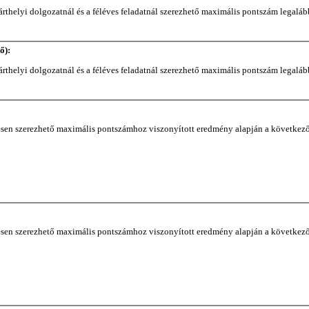
zárthelyi dolgozatnál és a féléves feladatnál szerezhető maximális pontszám legalá
ő):
zárthelyi dolgozatnál és a féléves feladatnál szerezhető maximális pontszám legalá
yüttesen szerezhető maximális pontszámhoz viszonyított eredmény alapján a követke
yüttesen szerezhető maximális pontszámhoz viszonyított eredmény alapján a követke