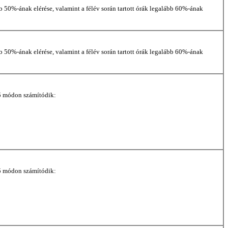
bb 50%-ának elérése, valamint a félév során tartott órák legalább 60%-ának
bb 50%-ának elérése, valamint a félév során tartott órák legalább 60%-ának
ző módon számítódik:
ző módon számítódik: