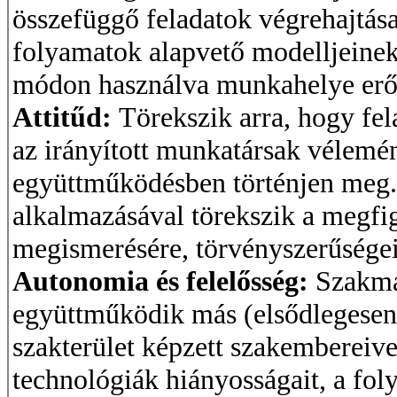
összefüggő feladatok végrehajtás
folyamatok alapvető modelljeinek
módon használva munkahelye erőf
Attitűd:
Törekszik arra, hogy fel
az irányított munkatársak vélemé
együttműködésben történjen meg.
alkalmazásával törekszik a megfi
megismerésére, törvényszerűségei
Autonomia és felelősség:
Szakma
együttműködik más (elsődlegesen 
szakterület képzett szakembereivel
technológiák hiányosságait, a fo