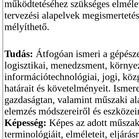
működtetéséhez szükséges elmélet
tervezési alapelvek megismerteté
mélyíthető.
Tudás:
Átfogóan ismeri a gépésze
logisztikai, menedzsment, környe
információtechnológiai, jogi, közg
határait és követelményeit. Ismere
gazdaságtan, valamint műszaki a
elemzés módszereiről és eszközeir
Képesség:
Képes az adott műszak
terminológiáit, elméleteit, eljárá