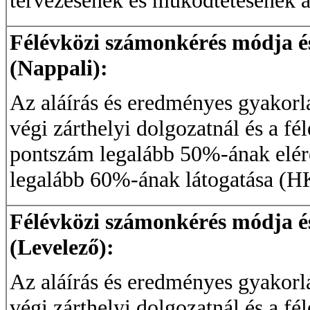
tervezésének és működtetésének al
Félévközi számonkérés módja és 
(Nappali):
Az aláírás és eredményes gyakorla
végi zárthelyi dolgozatnál és a fé
pontszám legalább 50%-ának elérés
legalább 60%-ának látogatása (HK
Félévközi számonkérés módja és 
(Levelező):
Az aláírás és eredményes gyakorla
végi zárthelyi dolgozatnál és a fé