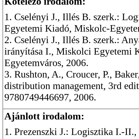
Kötelező irodalom:
1. Cselényi J., Illés B. szerk.: Lo
Egyetemi Kiadó, Miskolc-Egyete
2. Cselényi J., Illés B. szerk.: A
irányítása I., Miskolci Egyetemi
Egyetemváros, 2006.
3. Rushton, A., Croucer, P., Baker
distribution management, 3rd ed
9780749446697, 2006.
Ajánlott irodalom:
1. Prezenszki J.: Logisztika I.-I