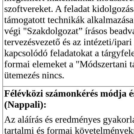
szoftvereket. A feladat kidolgozá
támogatott technikák alkalmazása.
végi "Szakdolgozat” írásos beadvá
tervezésvezető és az intézeti/ipari 
kapcsolódó feladatokat a tárgyfele
formai elemeket a "Módszertani tá
ütemezés nincs.
Félévközi számonkérés módja és 
(Nappali):
Az aláírás és eredményes gyakorla
tartalmi és formai követelmények