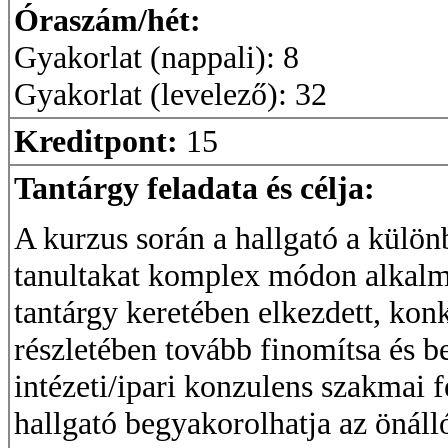
Óraszám/hét:
Gyakorlat (nappali): 8
Gyakorlat (levelező): 32
Kreditpont:
15
Tantárgy feladata és célja:
A kurzus során a hallgató a külön
tanultakat komplex módon alkalm
tantárgy keretében elkezdett, kon
részletében tovább finomítsa és be
intézeti/ipari konzulens szakmai 
hallgató begyakorolhatja az önál