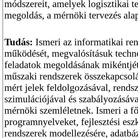
módszereit, amelyek logisztikai t
megoldás, a mérnöki tervezés alap
Tudás:
Ismeri az informatikai re
működését, megvalósításuk techn
feladatok megoldásának mikéntjét
műszaki rendszerek összekapcsolá
mért jelek feldolgozásával, rends
szimulációjával és szabályozásáva
mérnöki szemléletnek. Ismeri a f
programnyelveket, fejlesztési esz
rendszerek modellezésére, adatbáz