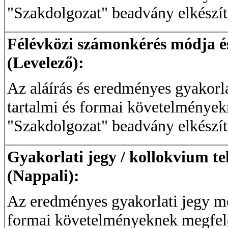
"Szakdolgozat" beadvány elkészíté
Félévközi számonkérés módja és 
(Levelező):
Az aláírás és eredményes gyakorla
tartalmi és formai követelmények
"Szakdolgozat" beadvány elkészíté
Gyakorlati jegy / kollokvium te
(Nappali):
Az eredményes gyakorlati jegy meg
formai követelményeknek megfele