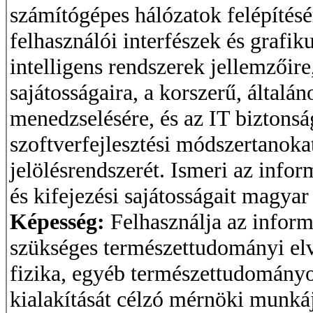
számítógépes hálózatok felépítés
felhasználói interfészek és grafi
intelligens rendszerek jellemzőire
sajátosságaira, a korszerű, általá
menedzselésére, és az IT biztonsá
szoftverfejlesztési módszertanoka
jelölésrendszerét. Ismeri az info
és kifejezési sajátosságait magyar
Képesség:
Felhasználja az infor
szükséges természettudományi el
fizika, egyéb természettudományo
kialakítását célzó mérnöki munkáj