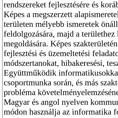
rendszereket fejlesztésére és korá
Képes a megszerzett alapismerete
területen mélyebb ismeretek önál
feldolgozására, majd a területhe
megoldására. Képes szakterületén 
fejlesztési és üzemeltetési feladat
módszertanokat, hibakeresési, tesz
Együttműködik informatikusokka
csoportmunka során, és más szakte
probléma követelményelemzéséne
Magyar és angol nyelven kommuni
módon használja az informatika f