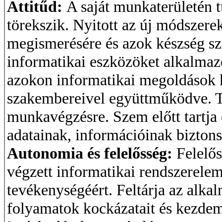
Attitűd:
A saját munkaterületén tú
törekszik. Nyitott az új módszere
megismerésére és azok készség szin
informatikai eszközöket alkalmaz
azokon informatikai megoldások k
szakembereivel együttműködve. T
munkavégzésre. Szem előtt tartja
adatainak, információinak biztons
Autonomia és felelősség:
Felelős
végzett informatikai rendszerelemz
tevékenységéért. Feltárja az alka
folyamatok kockázatait és kezdem