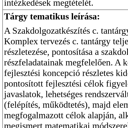
intézkedések megtételét.
Tárgy tematikus leírása:
A Szakdolgozatkészítés c. tantárgy
Komplex tervezés c. tantárgy telj
részletezése, pontosítása a szakdo
részfeladatainak megfelelően. A
fejlesztési koncepció részletes ki
pontosított fejlesztési célok figy
javaslatok, lehetséges rendszervál
(felépítés, működtetés), majd ele
megfogalmazott célok alapján, a
megismert matematikai módszereke