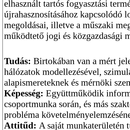
elhasznált tartós fogyasztási ter
újrahasznosításához kapcsolódó lo
megoldásai, illetve a műszaki me
működtető jogi és közgazdasági 
Tudás:
Birtokában van a mért jel
hálózatok modellezésével, szimulá
alapismereteknek és mérnöki szem
Képesség:
Együttműködik inform
csoportmunka során, és más szakte
probléma követelményelemzéséne
Attitűd:
A saját munkaterületén tú