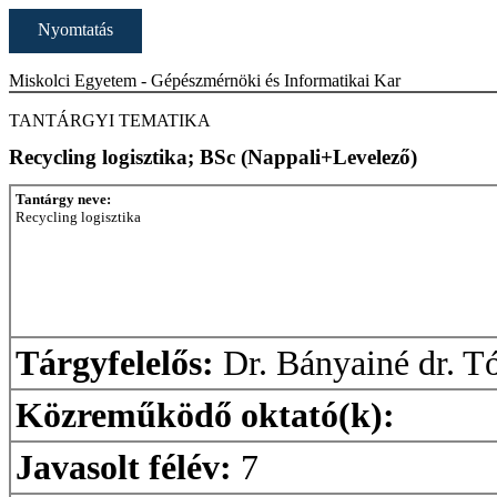
Nyomtatás
Miskolci Egyetem - Gépészmérnöki és Informatikai Kar
TANTÁRGYI TEMATIKA
Recycling logisztika; BSc (Nappali+Levelező)
Tantárgy neve:
Recycling logisztika
Tárgyfelelős:
Dr. Bányainé dr. Tó
Közreműködő oktató(k):
Javasolt félév:
7