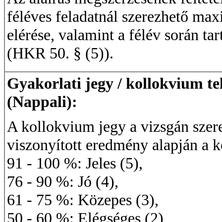
féléves feladatnál szerezhető ma
elérése, valamint a félév során ta
(HKR 50. § (5)).
Gyakorlati jegy / kollokvium te
(Nappali):
A kollokvium jegy a vizsgán sze
viszonyított eredmény alapján a 
91 - 100 %: Jeles (5),
76 - 90 %: Jó (4),
61 - 75 %: Közepes (3),
50 - 60 %: Elégséges (2),