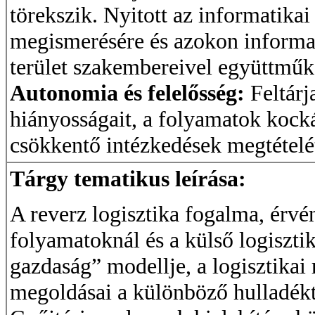
törekszik. Nyitott az informatika
megismerésére és azokon informat
terület szakembereivel együttmű
Autonomia és felelősség:
Feltárj
hiányosságait, a folyamatok kock
csökkentő intézkedések megtételé
Tárgy tematikus leírása:
A reverz logisztika fogalma, érvén
folyamatoknál és a külső logiszti
gazdaság” modellje, a logisztikai
megoldásai a különböző hulladékt