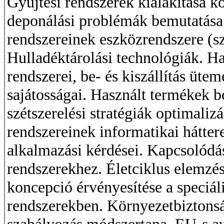
Gyűjtési rendszerek kialakítása kö
deponálási problémák bemutatása. 
rendszereinek eszközrendszere (szá
Hulladéktárolási technológiák. H
rendszerei, be- és kiszállítás üt
sajátosságai. Használt termékek b
szétszerelési stratégiák optimaliz
rendszereinek informatikai hátter
alkalmazási kérdései. Kapcsolódá
rendszerekhez. Életciklus elemzé
koncepció érvényesítése a speciáli
rendszerekben. Környezetbiztons