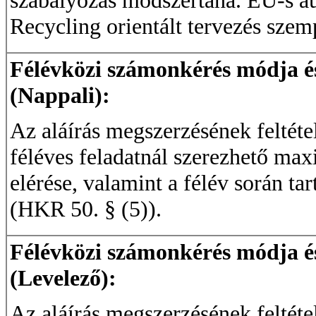
szabályozás módszertana. EU-s au
Recycling orientált tervezés szem
Félévközi számonkérés módja és 
(Nappali):
Az aláírás megszerzésének feltétel
féléves feladatnál szerezhető ma
elérése, valamint a félév során ta
(HKR 50. § (5)).
Félévközi számonkérés módja és 
(Levelező):
Az aláírás megszerzésének feltétel