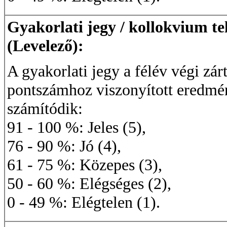
Gyakorlati jegy / kollokvium te
(Levelező):
A gyakorlati jegy a félév végi zá
pontszámhoz viszonyított eredmé
számítódik:
91 - 100 %: Jeles (5),
76 - 90 %: Jó (4),
61 - 75 %: Közepes (3),
50 - 60 %: Elégséges (2),
0 - 49 %: Elégtelen (1).