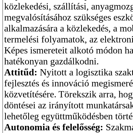
közlekedési, szállítási, anyagmozg
megvalósításához szükséges eszkö
alkalmazására a közlekedés, a mob
termelési folyamatok, az elektroni
Képes ismereteit alkotó módon ha
hatékonyan gazdálkodni.
Attitűd:
Nyitott a logisztika szak
fejlesztés és innováció megismerés
közvetítésére. Törekszik arra, ho
döntései az irányított munkatárs
lehetőleg együttműködésben törté
Autonomia és felelősség:
Szakma