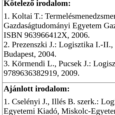
Kötelező irodalom:
1. Koltai T.: Termelésmenedzsme
Gazdaságtudományi Egyetem Gaz
ISBN 963966412X, 2006.
2. Prezenszki J.: Logisztika I.-I
Budapest, 2004.
3. Körmendi L., Pucsek J.: Logis
9789636382919, 2009.
Ajánlott irodalom:
1. Cselényi J., Illés B. szerk.: Lo
Egyetemi Kiadó, Miskolc-Egyete