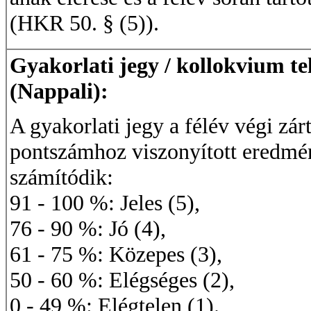
(HKR 50. § (5)).
Gyakorlati jegy / kollokvium te
(Nappali):
A gyakorlati jegy a félév végi zá
pontszámhoz viszonyított eredmé
számítódik:
91 - 100 %: Jeles (5),
76 - 90 %: Jó (4),
61 - 75 %: Közepes (3),
50 - 60 %: Elégséges (2),
0 - 49 %: Elégtelen (1).