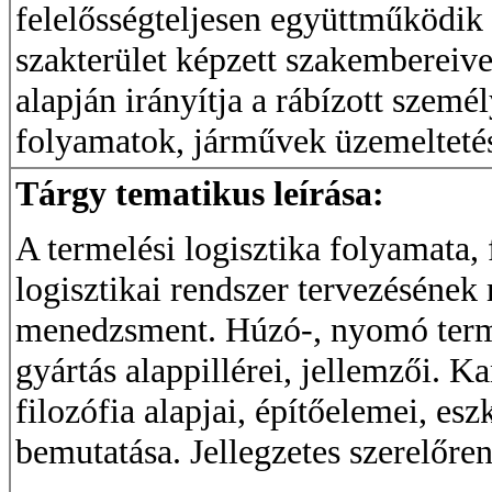
felelősségteljesen együttműködik 
szakterület képzett szakembereiv
alapján irányítja a rábízott szem
folyamatok, járművek üzemeltetés
Tárgy tematikus leírása:
A termelési logisztika folyamata, f
logisztikai rendszer tervezésének 
menedzsment. Húzó-, nyomó termel
gyártás alappillérei, jellemzői. K
filozófia alapjai, építőelemei, es
bemutatása. Jellegzetes szerelőre