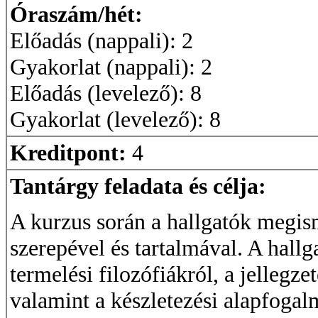
Óraszám/hét:
Előadás (nappali): 2
Gyakorlat (nappali): 2
Előadás (levelező): 8
Gyakorlat (levelező): 8
Kreditpont:
4
Tantárgy feladata és célja:
A kurzus során a hallgatók megism
szerepével és tartalmával. A hallg
termelési filozófiákról, a jellegze
valamint a készletezési alapfogal