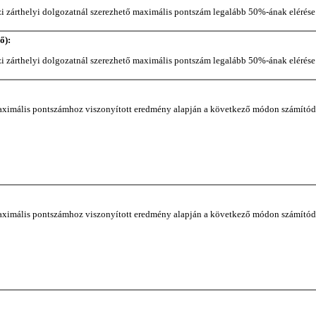
zi zárthelyi dolgozatnál szerezhető maximális pontszám legalább 50%-ának elérése é
ő):
zi zárthelyi dolgozatnál szerezhető maximális pontszám legalább 50%-ának elérése é
ő maximális pontszámhoz viszonyított eredmény alapján a következő módon számítód
ő maximális pontszámhoz viszonyított eredmény alapján a következő módon számítód