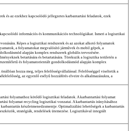
rek és az ezekhez kapcsolódó jellegzetes karbantartási feladatok, ezek
hez kapcsolódó információs és kommunikációs technológiákat. Ismeri a logisztikai
evonására. Képes a logisztikai rendszerek és az azokat alkotó folyamatok
folyamatok, a folyamatokat megvalósító járművek és mobil gépek, a
ondolkodásmód alapján komplex rendszerek globális tervezésére.
ményeknek betartására és betartatására. Törekszik a logisztika területén a
zerszemléletű és folyamatorientált gondolkodásmód alapján komplex
nállóan hozza meg, teljes felelősségvállalással. Felelősséggel viseltetik a
kfelelősség, az egyenlő esélyű hozzáférés elveire és alkalmazásukra, a
artási folyamathoz kötődő logisztikai feladatok. A karbantartási folyamat
rtási folyamat recycling logisztikai vonzatai. A karbantartás irányításához
 karbantartás készletmenedzsmentje. Optimalizálási lehetőségek a karbantartás
 eszközök, stratégiák, rendelések ütemezése. Logisztikával integrált