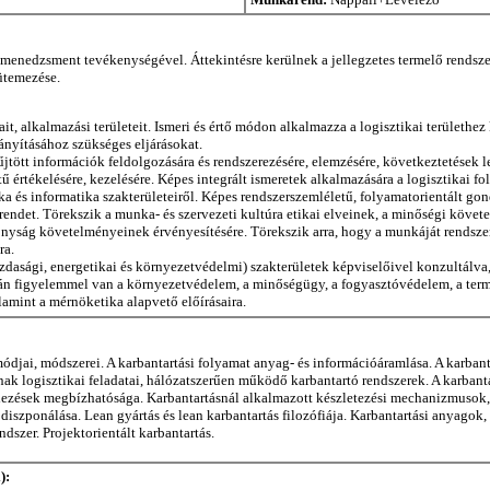
s-menedzsment tevékenységével. Áttekintésre kerülnek a jellegzetes termelő rendsze
 ütemezése.
gait, alkalmazási területeit. Ismeri és értő módon alkalmazza a logisztikai terület
ányításához szükséges eljárásokat.
jtött információk feldolgozására és rendszerezésére, elemzésére, következtetések l
 értékelésére, kezelésére. Képes integrált ismeretek alkalmazására a logisztikai 
ika és informatika szakterületeiről. Képes rendszerszemléletű, folyamatorientált g
rendet. Törekszik a munka- és szervezeti kultúra etikai elveinek, a minőségi követel
konyság követelményeinek érvényesítésére. Törekszik arra, hogy a munkáját rends
ra.
dasági, energetikai és környezetvédelmi) szakterületek képviselőivel konzultálva, ö
án figyelemmel van a környezetvédelem, a minőségügy, a fogyasztóvédelem, a termé
amint a mérnöketika alapvető előírásaira.
módjai, módszerei. A karbantartási folyamat anyag- és információáramlása. A karbant
ának logisztikai feladatai, hálózatszerűen működő karbantartó rendszerek. A karbanta
ndezések megbízhatósága. Karbantartásnál alkalmazott készletezési mechanizmusok,
iszponálása. Lean gyártás és lean karbantartás filozófiája. Karbantartási anyagok,
szer. Projektorientált karbantartás.
):