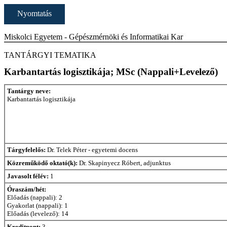
Nyomtatás
Miskolci Egyetem - Gépészmérnöki és Informatikai Kar
TANTÁRGYI TEMATIKA
Karbantartás logisztikája; MSc (Nappali+Levelező)
Tantárgy neve:
Karbantartás logisztikája
Tárgyfelelős:
Dr. Telek Péter - egyetemi docens
Közreműködő oktató(k):
Dr. Skapinyecz Róbert, adjunktus
Javasolt félév:
1
Óraszám/hét:
Előadás (nappali): 2
Gyakorlat (nappali): 1
Előadás (levelező): 14
Kreditpont:
3