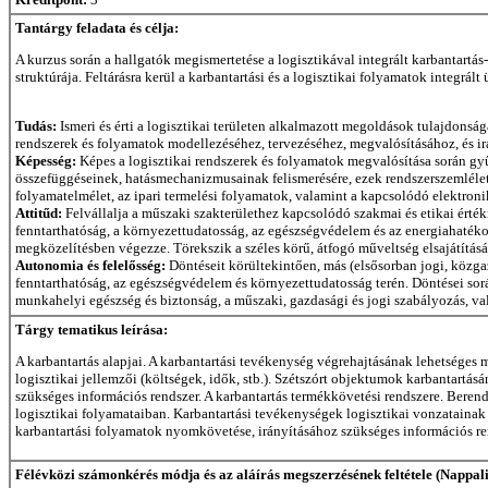
Tantárgy feladata és célja:
A kurzus során a hallgatók megismertetése a logisztikával integrált karbantartá
struktúrája. Feltárásra kerül a karbantartási és a logisztikai folyamatok integrált
Tudás:
Ismeri és érti a logisztikai területen alkalmazott megoldások tulajdonsá
rendszerek és folyamatok modellezéséhez, tervezéséhez, megvalósításához, és ir
Képesség:
Képes a logisztikai rendszerek és folyamatok megvalósítása során gyű
összefüggéseinek, hatásmechanizmusainak felismerésére, ezek rendszerszemléletű
folyamatelmélet, az ipari termelési folyamatok, valamint a kapcsolódó elektron
Attitűd:
Felvállalja a műszaki szakterülethez kapcsolódó szakmai és etikai érték
fenntarthatóság, a környezettudatosság, az egészségvédelem és az energiahaté
megközelítésben végezze. Törekszik a széles körű, átfogó műveltség elsajátításá
Autonomia és felelősség:
Döntéseit körültekintően, más (elsősorban jogi, közgaz
fenntarthatóság, az egészségvédelem és környezettudatosság terén. Döntései sor
munkahelyi egészség és biztonság, a műszaki, gazdasági és jogi szabályozás, val
Tárgy tematikus leírása:
A karbantartás alapjai. A karbantartási tevékenység végrehajtásának lehetséges 
logisztikai jellemzői (költségek, idők, stb.). Szétszórt objektumok karbantartás
szükséges információs rendszer. A karbantartás termékkövetési rendszere. Bere
logisztikai folyamataiban. Karbantartási tevékenységek logisztikai vonzatainak d
karbantartási folyamatok nyomkövetése, irányításához szükséges információs rend
Félévközi számonkérés módja és az aláírás megszerzésének feltétele (Nappali