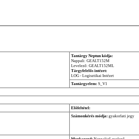
Tantárgy Neptun kódja:
Nappali: GEALT152M
Levelező: GEALT152ML
Tárgyfelelős intézet:
LOG - Logisztikai Intézet
Tantárgyelem:
S_V1
Előfeltétel:
Számonkérés módja:
gyakorlati jegy
Munkarend:
Nappali+Levelező