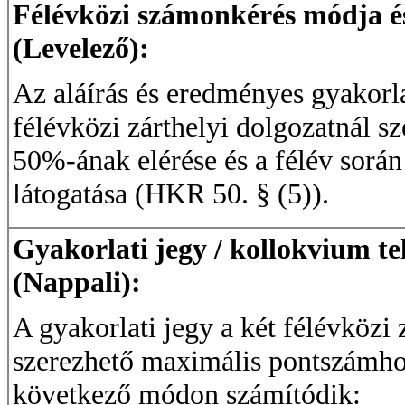
Félévközi számonkérés módja és 
(Levelező):
Az aláírás és eredményes gyakorla
félévközi zárthelyi dolgozatnál 
50%-ának elérése és a félév során
látogatása (HKR 50. § (5)).
Gyakorlati jegy / kollokvium te
(Nappali):
A gyakorlati jegy a két félévközi 
szerezhető maximális pontszámhoz
következő módon számítódik: