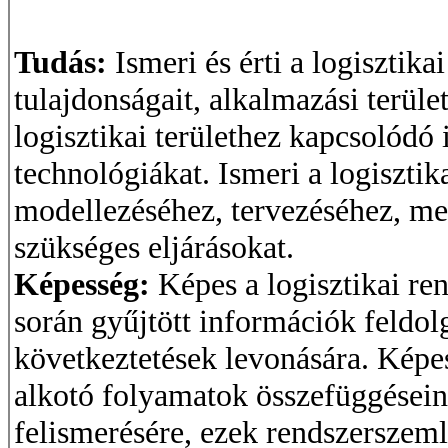
Tudás:
Ismeri és érti a logisztik
tulajdonságait, alkalmazási terüle
logisztikai területhez kapcsolód
technológiákat. Ismeri a logiszti
modellezéséhez, tervezéséhez, meg
szükséges eljárásokat.
Képesség:
Képes a logisztikai re
során gyűjtött információk feldol
következtetések levonására. Képes
alkotó folyamatok összefüggései
felismerésére, ezek rendszerszeml