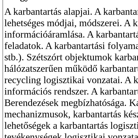
A karbantartás alapjai. A karbant
lehetséges módjai, módszerei. A k
információáramlása. A karbantartá
feladatok. A karbantartási folyama
stb.). Szétszórt objektumok karban
hálózatszerűen működő karbantart
recycling logisztikai vonzatai. A 
információs rendszer. A karbantar
Berendezések megbízhatósága. Kar
mechanizmusok, karbantartás kés
lehetőségek a karbantartás logisz
tevékenységek logisztikai vonzata