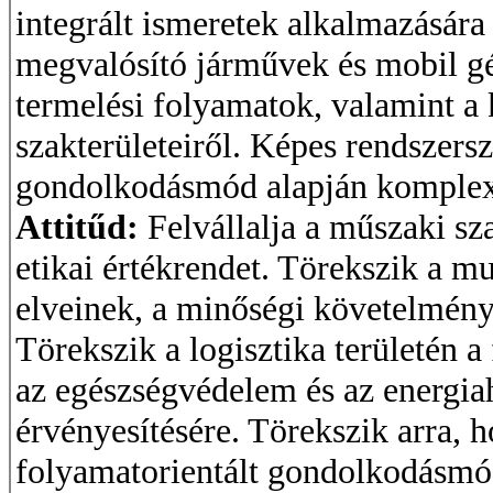
integrált ismeretek alkalmazására
megvalósító járművek és mobil gé
termelési folyamatok, valamint a 
szakterületeiről. Képes rendszers
gondolkodásmód alapján komplex r
Attitűd:
Felvállalja a műszaki s
etikai értékrendet. Törekszik a mu
elveinek, a minőségi követelménye
Törekszik a logisztika területén a
az egészségvédelem és az energi
érvényesítésére. Törekszik arra, 
folyamatorientált gondolkodásmó