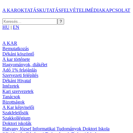
A KAR
OKTATÁS
KUTATÁS
FELVÉTELI
MÉDIA
KAPCSOLAT
HU
|
EN
A KAR
Bemutatkozás
Dékáni köszöntő
A kar története
Hagyományok, diákélet
Adó 1% felajánlás
Szervezeti felépítés
Dékáni Hivatal
Intézetek
Kari szervezetek
Tanácsok
Bizottságok
A Kar képviselői
Szakfelelősök
Szakkollégium
Doktori iskolák
Hatvany József Informatikai Tudományok Doktori Iskola