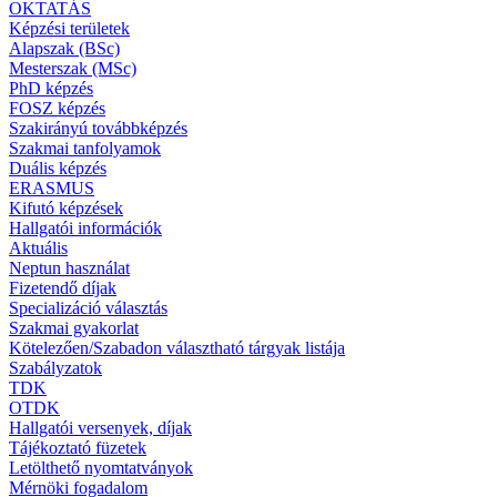
OKTATÁS
Képzési területek
Alapszak (BSc)
Mesterszak (MSc)
PhD képzés
FOSZ képzés
Szakirányú továbbképzés
Szakmai tanfolyamok
Duális képzés
ERASMUS
Kifutó képzések
Hallgatói információk
Aktuális
Neptun használat
Fizetendő díjak
Specializáció választás
Szakmai gyakorlat
Kötelezően/Szabadon választható tárgyak listája
Szabályzatok
TDK
OTDK
Hallgatói versenyek, díjak
Tájékoztató füzetek
Letölthető nyomtatványok
Mérnöki fogadalom