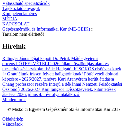
Választható specializációk
Tájékoztató anyagok
Kompetenciamérés
MÉDIA
KAPCSOLAT
Gépészmérnöki és Informatikai Kar (ME-GEIK)
::
Tartalom nem elérhető!
Híreink
Rittinger János Díjat kapott Dr. Petrik Máté egyetemi
docens
PÓTFELVÉTELI 2026. állami ösztöndíjas alap- és
mesterképzési szakokra is!
✨ Hallgatói KISOKOS elsőéveseknek
✨
Gratulálunk frissen felvett hallgatóinknak!
Pótfelvételi doktori
képzésre - 2026/2027. tanévre
Kari Aranyérem került átadásra
Chang professzor részére
Interjú a dékánnal
Nemzeti Felsőoktatási
Ösztöndíj 2026/2027 Kari rangsor
Díszoklevelek, kitüntetések
átadása 2026. július 4. - évfolyamtalálkozó
Minden hír »
© Miskolci Egyetem Gépészmérnöki és Informatikai Kar 2017
Oldaltérkép
Változások