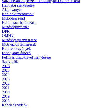
Sályi István Gépészeti Tudományok Doktori Iskola
Hallgatói szervezetek
Alapítványok
Kari dokumentumok
Működési rend
Kari tanács határozatai
Minőségbiztosítás
DPR
OMHV
Minőségfejlesztési terv
Motivációs felmérések
Kari rendezvények
Évfolyamtalálkozó
Felhívás díszoklevél igénylésére
Szervezők
2026
2025
2024
2023
2022
2021
2020
2019
2018
Képek és videók