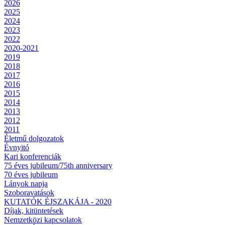
2026
2025
2024
2023
2022
2020-2021
2019
2018
2017
2016
2015
2014
2013
2012
2011
Életmű dolgozatok
Évnyitó
Kari konferenciák
75 éves jubileum/75th anniversary
70 éves jubileum
Lányok napja
Szoboravatások
KUTATÓK ÉJSZAKÁJA - 2020
Díjak, kitüntetések
Nemzetközi kapcsolatok