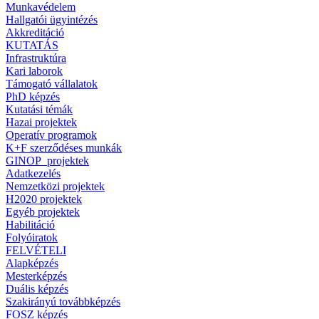
Munkavédelem
Hallgatói ügyintézés
Akkreditáció
KUTATÁS
Infrastruktúra
Kari laborok
Támogató vállalatok
PhD képzés
Kutatási témák
Hazai projektek
Operatív programok
K+F szerződéses munkák
GINOP_projektek
Adatkezelés
Nemzetközi projektek
H2020 projektek
Egyéb projektek
Habilitáció
Folyóiratok
FELVÉTELI
Alapképzés
Mesterképzés
Duális képzés
Szakirányú továbbképzés
FOSZ képzés