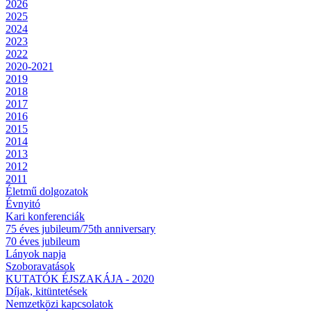
2026
2025
2024
2023
2022
2020-2021
2019
2018
2017
2016
2015
2014
2013
2012
2011
Életmű dolgozatok
Évnyitó
Kari konferenciák
75 éves jubileum/75th anniversary
70 éves jubileum
Lányok napja
Szoboravatások
KUTATÓK ÉJSZAKÁJA - 2020
Díjak, kitüntetések
Nemzetközi kapcsolatok