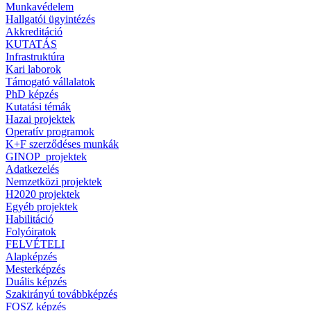
Munkavédelem
Hallgatói ügyintézés
Akkreditáció
KUTATÁS
Infrastruktúra
Kari laborok
Támogató vállalatok
PhD képzés
Kutatási témák
Hazai projektek
Operatív programok
K+F szerződéses munkák
GINOP_projektek
Adatkezelés
Nemzetközi projektek
H2020 projektek
Egyéb projektek
Habilitáció
Folyóiratok
FELVÉTELI
Alapképzés
Mesterképzés
Duális képzés
Szakirányú továbbképzés
FOSZ képzés