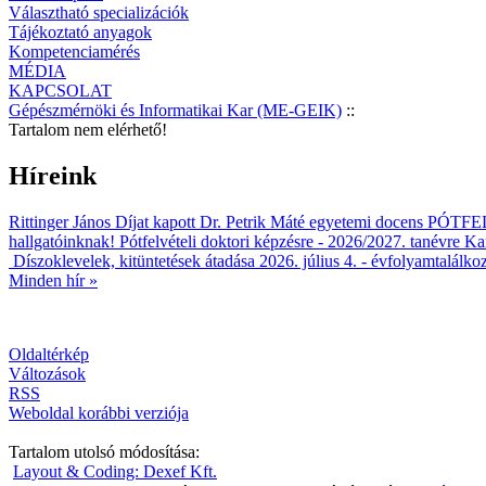
Választható specializációk
Tájékoztató anyagok
Kompetenciamérés
MÉDIA
KAPCSOLAT
Gépészmérnöki és Informatikai Kar (ME-GEIK)
::
Tartalom nem elérhető!
Híreink
Rittinger János Díjat kapott Dr. Petrik Máté egyetemi docens
PÓTFELV
hallgatóinknak!
Pótfelvételi doktori képzésre - 2026/2027. tanévre
Kar
Díszoklevelek, kitüntetések átadása 2026. július 4. - évfolyamtalálko
Minden hír »
Oldaltérkép
Változások
RSS
Weboldal korábbi verziója
Tartalom utolsó módosítása:
Layout & Coding: Dexef Kft.