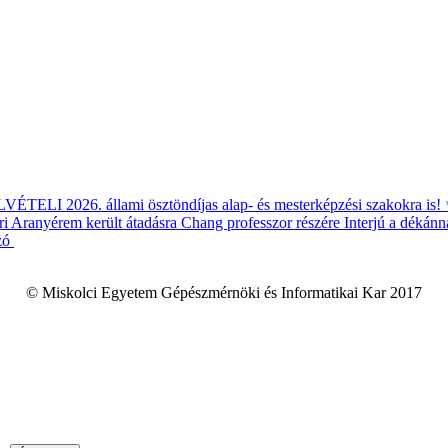
ÉTELI 2026. állami ösztöndíjas alap- és mesterképzési szakokra is!
i Aranyérem került átadásra Chang professzor részére
Interjú a dékánn
zó
© Miskolci Egyetem Gépészmérnöki és Informatikai Kar 2017