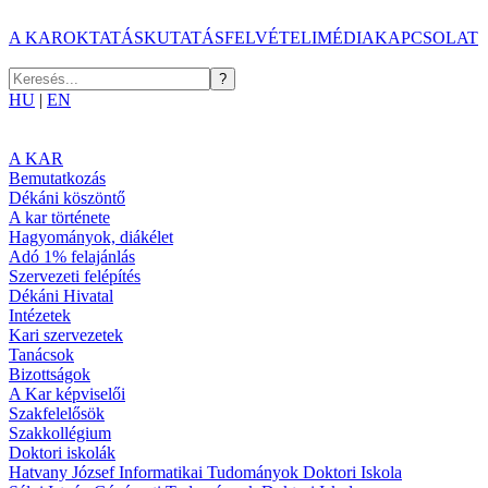
A KAR
OKTATÁS
KUTATÁS
FELVÉTELI
MÉDIA
KAPCSOLAT
HU
|
EN
A KAR
Bemutatkozás
Dékáni köszöntő
A kar története
Hagyományok, diákélet
Adó 1% felajánlás
Szervezeti felépítés
Dékáni Hivatal
Intézetek
Kari szervezetek
Tanácsok
Bizottságok
A Kar képviselői
Szakfelelősök
Szakkollégium
Doktori iskolák
Hatvany József Informatikai Tudományok Doktori Iskola