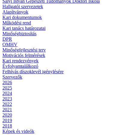
Sályi István Gépészeti Tudományok Doktori Iskola
Hallgatói szervezetek
Alapítványok
Kari dokumentumok
Működési rend
Kari tanács határozatai
Minőségbiztosítás
DPR
OMHV
Minőségfejlesztési terv
Motivációs felmérések
Kari rendezvények
Évfolyamtalálkozó
Felhívás díszoklevél igénylésére
Szervezők
2026
2025
2024
2023
2022
2021
2020
2019
2018
Képek és videók