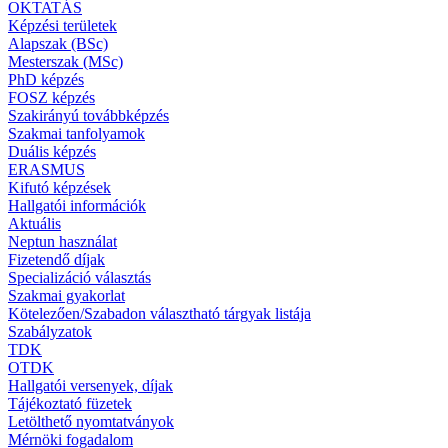
OKTATÁS
Képzési területek
Alapszak (BSc)
Mesterszak (MSc)
PhD képzés
FOSZ képzés
Szakirányú továbbképzés
Szakmai tanfolyamok
Duális képzés
ERASMUS
Kifutó képzések
Hallgatói információk
Aktuális
Neptun használat
Fizetendő díjak
Specializáció választás
Szakmai gyakorlat
Kötelezően/Szabadon választható tárgyak listája
Szabályzatok
TDK
OTDK
Hallgatói versenyek, díjak
Tájékoztató füzetek
Letölthető nyomtatványok
Mérnöki fogadalom