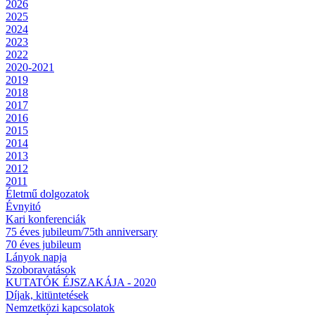
2026
2025
2024
2023
2022
2020-2021
2019
2018
2017
2016
2015
2014
2013
2012
2011
Életmű dolgozatok
Évnyitó
Kari konferenciák
75 éves jubileum/75th anniversary
70 éves jubileum
Lányok napja
Szoboravatások
KUTATÓK ÉJSZAKÁJA - 2020
Díjak, kitüntetések
Nemzetközi kapcsolatok