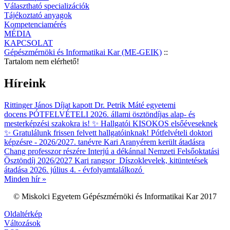
Választható specializációk
Tájékoztató anyagok
Kompetenciamérés
MÉDIA
KAPCSOLAT
Gépészmérnöki és Informatikai Kar (ME-GEIK)
::
Tartalom nem elérhető!
Híreink
Rittinger János Díjat kapott Dr. Petrik Máté egyetemi
docens
PÓTFELVÉTELI 2026. állami ösztöndíjas alap- és
mesterképzési szakokra is!
✨ Hallgatói KISOKOS elsőéveseknek
✨
Gratulálunk frissen felvett hallgatóinknak!
Pótfelvételi doktori
képzésre - 2026/2027. tanévre
Kari Aranyérem került átadásra
Chang professzor részére
Interjú a dékánnal
Nemzeti Felsőoktatási
Ösztöndíj 2026/2027 Kari rangsor
Díszoklevelek, kitüntetések
átadása 2026. július 4. - évfolyamtalálkozó
Minden hír »
© Miskolci Egyetem Gépészmérnöki és Informatikai Kar 2017
Oldaltérkép
Változások