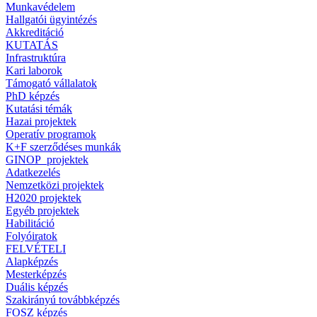
Munkavédelem
Hallgatói ügyintézés
Akkreditáció
KUTATÁS
Infrastruktúra
Kari laborok
Támogató vállalatok
PhD képzés
Kutatási témák
Hazai projektek
Operatív programok
K+F szerződéses munkák
GINOP_projektek
Adatkezelés
Nemzetközi projektek
H2020 projektek
Egyéb projektek
Habilitáció
Folyóiratok
FELVÉTELI
Alapképzés
Mesterképzés
Duális képzés
Szakirányú továbbképzés
FOSZ képzés