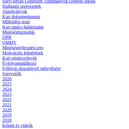
Sályi István Gépészeti Tudományok Doktori Iskola
Hallgatói szervezetek
Alapítványok
Kari dokumentumok
Működési rend
Kari tanács határozatai
Minőségbiztosítás
DPR
OMHV
Minőségfejlesztési terv
Motivációs felmérések
Kari rendezvények
Évfolyamtalálkozó
Felhívás díszoklevél igénylésére
Szervezők
2026
2025
2024
2023
2022
2021
2020
2019
2018
Képek és videók