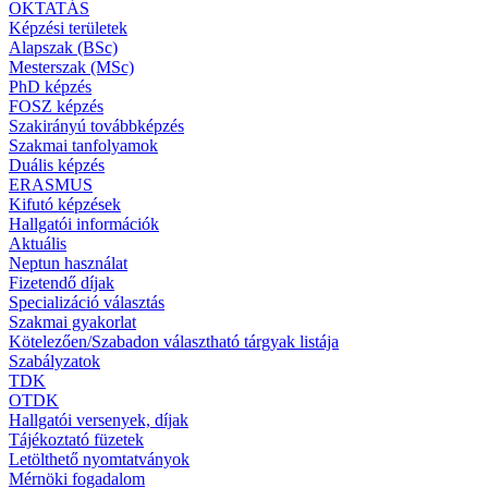
OKTATÁS
Képzési területek
Alapszak (BSc)
Mesterszak (MSc)
PhD képzés
FOSZ képzés
Szakirányú továbbképzés
Szakmai tanfolyamok
Duális képzés
ERASMUS
Kifutó képzések
Hallgatói információk
Aktuális
Neptun használat
Fizetendő díjak
Specializáció választás
Szakmai gyakorlat
Kötelezően/Szabadon választható tárgyak listája
Szabályzatok
TDK
OTDK
Hallgatói versenyek, díjak
Tájékoztató füzetek
Letölthető nyomtatványok
Mérnöki fogadalom