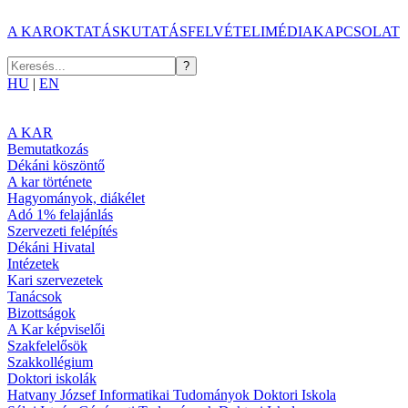
A KAR
OKTATÁS
KUTATÁS
FELVÉTELI
MÉDIA
KAPCSOLAT
HU
|
EN
A KAR
Bemutatkozás
Dékáni köszöntő
A kar története
Hagyományok, diákélet
Adó 1% felajánlás
Szervezeti felépítés
Dékáni Hivatal
Intézetek
Kari szervezetek
Tanácsok
Bizottságok
A Kar képviselői
Szakfelelősök
Szakkollégium
Doktori iskolák
Hatvany József Informatikai Tudományok Doktori Iskola