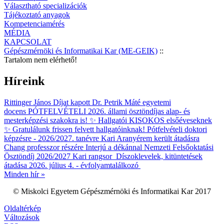
Választható specializációk
Tájékoztató anyagok
Kompetenciamérés
MÉDIA
KAPCSOLAT
Gépészmérnöki és Informatikai Kar (ME-GEIK)
::
Tartalom nem elérhető!
Híreink
Rittinger János Díjat kapott Dr. Petrik Máté egyetemi
docens
PÓTFELVÉTELI 2026. állami ösztöndíjas alap- és
mesterképzési szakokra is!
✨ Hallgatói KISOKOS elsőéveseknek
✨
Gratulálunk frissen felvett hallgatóinknak!
Pótfelvételi doktori
képzésre - 2026/2027. tanévre
Kari Aranyérem került átadásra
Chang professzor részére
Interjú a dékánnal
Nemzeti Felsőoktatási
Ösztöndíj 2026/2027 Kari rangsor
Díszoklevelek, kitüntetések
átadása 2026. július 4. - évfolyamtalálkozó
Minden hír »
© Miskolci Egyetem Gépészmérnöki és Informatikai Kar 2017
Oldaltérkép
Változások