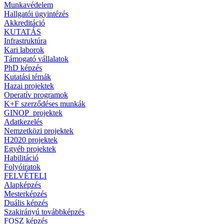
Munkavédelem
Hallgatói ügyintézés
Akkreditáció
KUTATÁS
Infrastruktúra
Kari laborok
Támogató vállalatok
PhD képzés
Kutatási témák
Hazai projektek
Operatív programok
K+F szerződéses munkák
GINOP_projektek
Adatkezelés
Nemzetközi projektek
H2020 projektek
Egyéb projektek
Habilitáció
Folyóiratok
FELVÉTELI
Alapképzés
Mesterképzés
Duális képzés
Szakirányú továbbképzés
FOSZ képzés