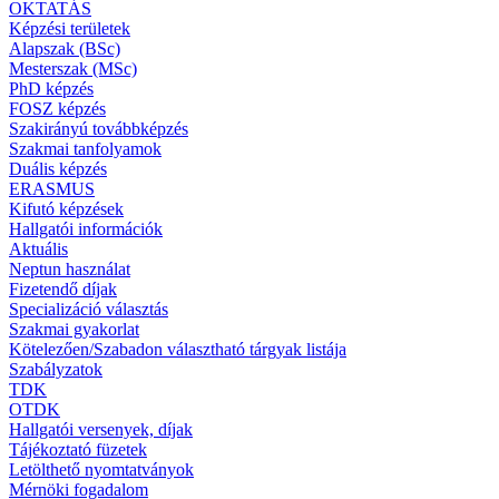
OKTATÁS
Képzési területek
Alapszak (BSc)
Mesterszak (MSc)
PhD képzés
FOSZ képzés
Szakirányú továbbképzés
Szakmai tanfolyamok
Duális képzés
ERASMUS
Kifutó képzések
Hallgatói információk
Aktuális
Neptun használat
Fizetendő díjak
Specializáció választás
Szakmai gyakorlat
Kötelezően/Szabadon választható tárgyak listája
Szabályzatok
TDK
OTDK
Hallgatói versenyek, díjak
Tájékoztató füzetek
Letölthető nyomtatványok
Mérnöki fogadalom