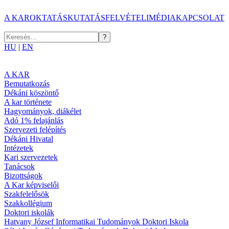
A KAR
OKTATÁS
KUTATÁS
FELVÉTELI
MÉDIA
KAPCSOLAT
HU
|
EN
A KAR
Bemutatkozás
Dékáni köszöntő
A kar története
Hagyományok, diákélet
Adó 1% felajánlás
Szervezeti felépítés
Dékáni Hivatal
Intézetek
Kari szervezetek
Tanácsok
Bizottságok
A Kar képviselői
Szakfelelősök
Szakkollégium
Doktori iskolák
Hatvany József Informatikai Tudományok Doktori Iskola