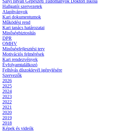
Sályi István Gépészeti Tudományok Doktori Iskola
Hallgatói szervezetek
Alapítványok
Kari dokumentumok
Működési rend
Kari tanács határozatai
Minőségbiztosítás
DPR
OMHV
Minőségfejlesztési terv
Motivációs felmérések
Kari rendezvények
Évfolyamtalálkozó
Felhívás díszoklevél igénylésére
Szervezők
2026
2025
2024
2023
2022
2021
2020
2019
2018
Képek és videók