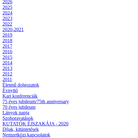
2026
2025
2024
2023
2022
2020-2021
2019
2018
2017
2016
2015
2014
2013
2012
2011
Életmű dolgozatok
Évnyitó
Kari konferenciák
75 éves jubileum/75th anniversary
70 éves jubileum
Lányok napja
Szoboravatások
KUTATÓK ÉJSZAKÁJA - 2020
Díjak, kitüntetések
Nemzetközi kapcsolatok