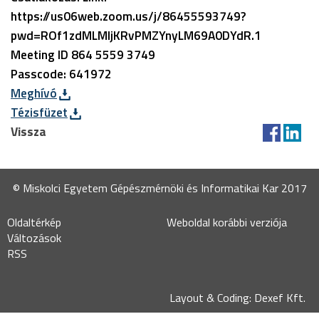
https://us06web.zoom.us/j/86455593749?
pwd=ROf1zdMLMljKRvPMZYnyLM69A0DYdR.1
Meeting ID 864 5559 3749
Passcode: 641972
Meghívó
Tézisfüzet
Vissza
© Miskolci Egyetem Gépészmérnöki és Informatikai Kar 2017
Oldaltérkép
Weboldal korábbi verziója
Változások
RSS
Layout & Coding: Dexef Kft.