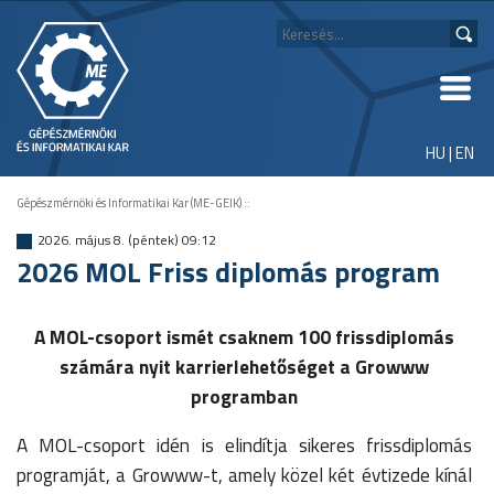
HU
|
EN
Gépészmérnöki és Informatikai Kar (ME-GEIK)
::
2026. május 8. (péntek) 09:12
2026 MOL Friss diplomás program
A MOL-csoport ismét csaknem 100 frissdiplomás
számára nyit karrierlehetőséget a Growww
programban
A MOL-csoport idén is elindítja sikeres frissdiplomás
programját, a Growww-t, amely közel két évtizede kínál