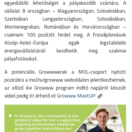
egyedülálló lehetőséget a pályakezdők számára. A
vállalat 8 országban – Magyarországon, Szlovéniában,
Szerbiában Lengyelországban, Szlovákiában,
Montenegroban, Romániában és Horvátországban –
csaknem 100 pozíciót hirdet meg. A frissdiplomások
Közép-Kelet-Európa egyik legstabilabb
energiavállalatánál kezdhetik meg szakmai
pályafutásukat.
A potenciális Growwwerek a MOL-csoport nyitott
pozícióira a
mol.hu/growww
weboldalon jelentkezhetnek,
az előző évi Growww program indító napjáról készült
videó pedig itt érhető el:
Growww MeetUP
.