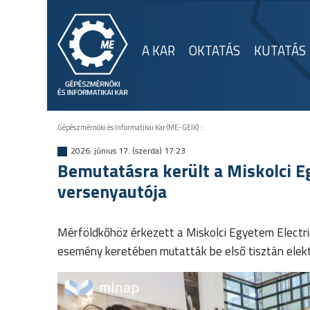
A KAR
OKTATÁS
KUTATÁS
Gépészmérnöki és Informatikai Kar (ME-GEIK)
::
2026. június 17. (szerda) 17:23
Bemutatásra került a Miskolci 
versenyautója
Mérföldkőhöz érkezett a Miskolci Egyetem Electri
esemény keretében mutatták be első tisztán elek