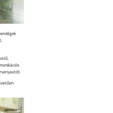
 vendégek
t,
kező,
mmunikációs
rsenyautót.
követően