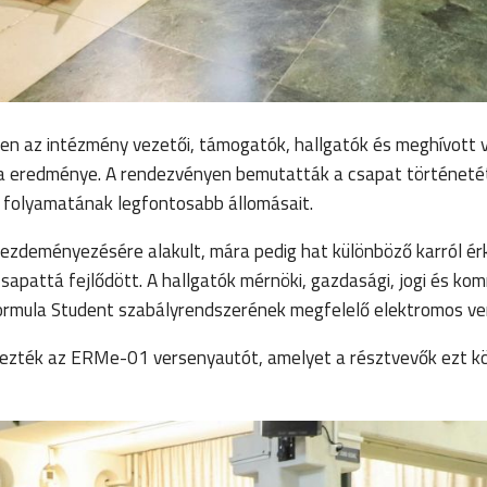
n az intézmény vezetői, támogatók, hallgatók és meghívott
ka eredménye. A rendezvényen bemutatták a csapat történeté
i folyamatának legfontosabb állomásait.
kezdeményezésére alakult, mára pedig hat különböző karról ér
csapattá fejlődött. A hallgatók mérnöki, gazdasági, jogi és ko
Formula Student szabályrendszerének megfelelő elektromos ve
plezték az ERMe-01 versenyautót, amelyet a résztvevők ezt 