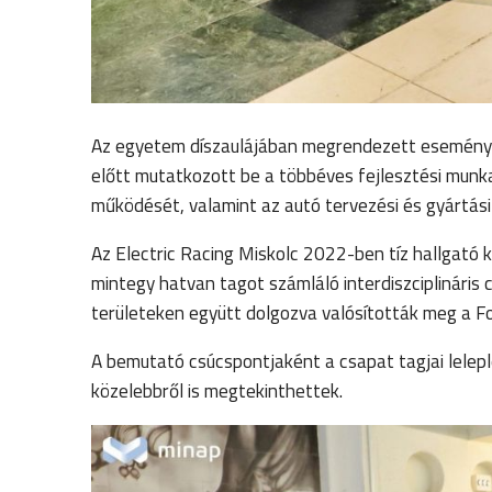
Az egyetem díszaulájában megrendezett eseménye
előtt mutatkozott be a többéves fejlesztési mun
működését, valamint az autó tervezési és gyártás
Az Electric Racing Miskolc 2022-ben tíz hallgató 
mintegy hatvan tagot számláló interdiszciplináris 
területeken együtt dolgozva valósították meg a 
A bemutató csúcspontjaként a csapat tagjai lele
közelebbről is megtekinthettek.