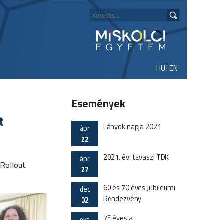
HU
|
EN
Események
t
Lányok napja 2021
ápr
22
2021. évi tavaszi TDK
ápr
Rollout
27
60 és 70 éves Jubileumi
dec
Rendezvény
02
75 éves a
okt