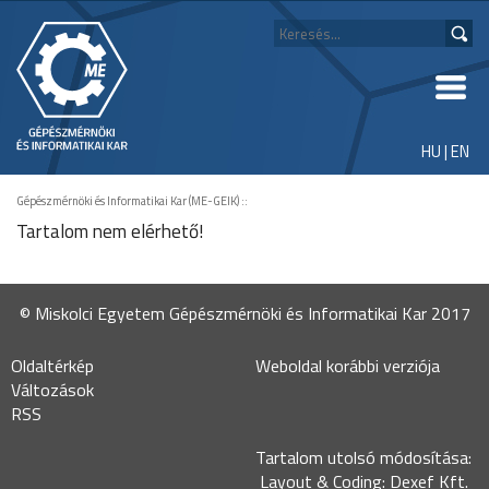
HU
|
EN
Gépészmérnöki és Informatikai Kar (ME-GEIK)
::
Tartalom nem elérhető!
© Miskolci Egyetem Gépészmérnöki és Informatikai Kar 2017
Oldaltérkép
Weboldal korábbi verziója
Változások
RSS
Tartalom utolsó módosítása:
Layout & Coding: Dexef Kft.