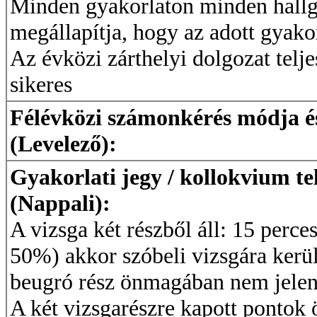
Minden gyakorlaton minden hallga
megállapítja, hogy az adott gyakor
Az évközi zárthelyi dolgozat telj
sikeres
Félévközi számonkérés módja és 
(Levelező):
Gyakorlati jegy / kollokvium te
(Nappali):
A vizsga két részből áll: 15 perces
50%) akkor szóbeli vizsgára kerül 
beugró rész önmagában nem jelent
A két vizsgarészre kapott pontok ö