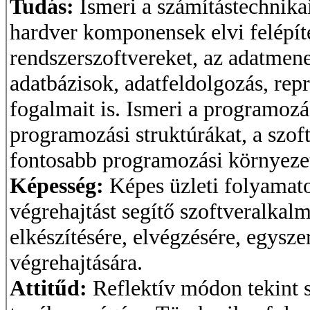
Tudás:
Ismeri a számítástechnikai
hardver komponensek elvi felépít
rendszerszoftvereket, az adatmene
adatbázisok, adatfeldolgozás, repr
fogalmait is. Ismeri a programozá
programozási struktúrákat, a szoft
fontosabb programozási környeze
Képesség:
Képes üzleti folyamat
végrehajtást segítő szoftveralka
elkészítésére, elvégzésére, egysz
végrehajtására.
Attitűd:
Reflektív módon tekint 