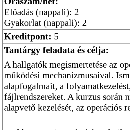
Óraszám/hét:
Előadás (nappali): 2
Gyakorlat (nappali): 2
Kreditpont:
5
Tantárgy feladata és célja:
A hallgatók megismertetése az ope
működési mechanizmusaival. Isme
alapfogalmait, a folyamatkezelést
fájlrendszereket. A kurzus során
alapvető kezelését, az operációs r