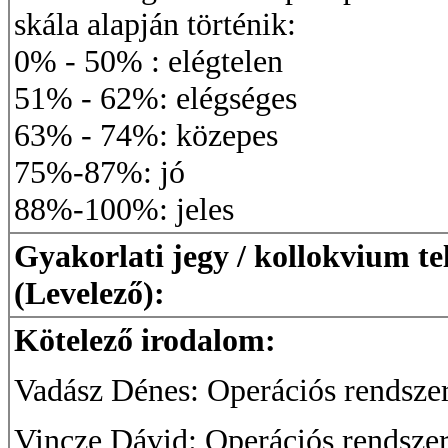
skála alapján történik:
0% - 50% : elégtelen
51% - 62%: elégséges
63% - 74%: közepes
75%-87%: jó
88%-100%: jeles
Gyakorlati jegy / kollokvium te
(Levelező):
Kötelező irodalom:
Vadász Dénes: Operációs rendsze
Vincze Dávid: Operációs rendszer