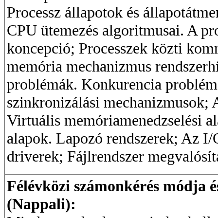
Processz állapotok és állapotátme
CPU ütemezés algoritmusai. A pro
koncepció; Processzek közti komm
memória mechanizmus rendszerhív
problémák. Konkurencia problémá
szinkronizálási mechanizmusok; 
Virtuális memóriamenedzselési a
alapok. Lapozó rendszerek; Az I/
driverek; Fájlrendszer megvalósítá
Félévközi számonkérés módja és 
(Nappali):