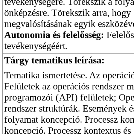
tevékenységére. Törekszik a foly
önképzésre. Törekszik arra, hogy 
megvalósításának egyik eszközévé
Autonomia és felelősség:
Felelős
tevékenységéért.
Tárgy tematikus leírása:
Tematika ismertetése. Az operáció
Felületek az operációs rendszer m
programozói (API) felületek; Op
rendszer struktúrák. Események é
folyamat koncepció. Processz kont
koncepció. Processz kontextus és a