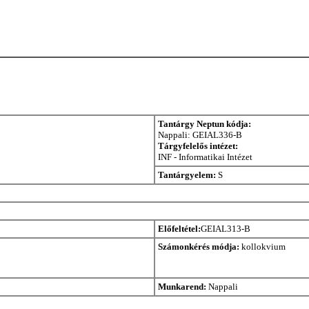
Tantárgy Neptun kódja:
Nappali: GEIAL336-B
Tárgyfelelős intézet:
INF - Informatikai Intézet
Tantárgyelem:
S
Előfeltétel:
GEIAL313-B
Számonkérés módja:
kollokvium
Munkarend:
Nappali