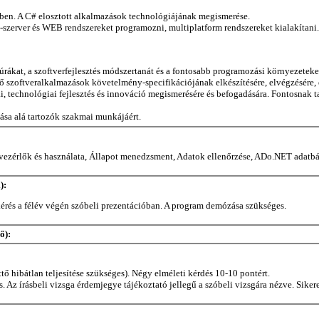
tben. A C# elosztott alkalmazások technológiájának megismerése.
-szerver és WEB rendszereket programozni, multiplatform rendszereket kialakítani. 
rákat, a szoftverfejlesztés módszertanát és a fontosabb programozási környezeteke
ítő szoftveralkalmazások követelmény-specifikációjának elkészítésére, elvégzésére,
ai, technológiai fejlesztés és innováció megismerésére és befogadására. Fontosnak 
tása alá tartozók szakmai munkájáért.
ezérlők és használata, Állapot menedzsment, Adatok ellenőrzése, ADo.NET adatbáz
):
monkérés a félév végén szóbeli prezentációban. A program demózása szükséges.
ő):
ettő hibátlan teljesítése szükséges). Négy elméleti kérdés 10-10 pontért.
s. Az írásbeli vizsga érdemjegye tájékoztató jellegű a szóbeli vizsgára nézve. Sike