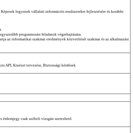
Képesek legyenek vállalati információs rendszereket fejlesztésére és korábbi
t.
 egyszerűbb programozási feladatok végrehajtására.
tartja az informatikai szakmai eredmények közvetítését szakmai és az alkalmazási
is API, Kinézet tervezése, Biztonsági kérdések
res érdemjegy csak szóbeli vizsgán szerezhető.