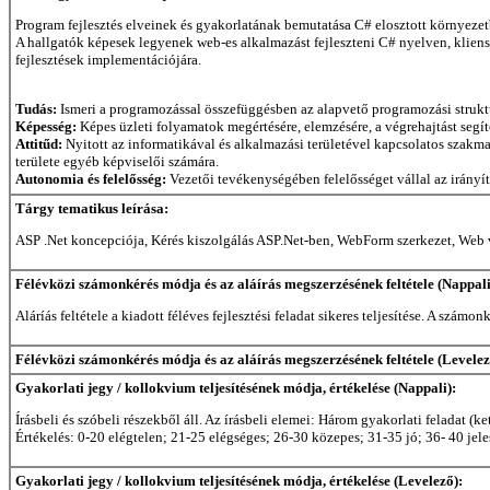
Program fejlesztés elveinek és gyakorlatának bemutatása C# elosztott környeze
A hallgatók képesek legyenek web-es alkalmazást fejleszteni C# nyelven, kliens
fejlesztések implementációjára.
Tudás:
Ismeri a programozással összefüggésben az alapvető programozási struktú
Képesség:
Képes üzleti folyamatok megértésére, elemzésére, a végrehajtást seg
Attitűd:
Nyitott az informatikával és alkalmazási területével kapcsolatos szakm
területe egyéb képviselői számára.
Autonomia és felelősség:
Vezetői tevékenységében felelősséget vállal az irányí
Tárgy tematikus leírása:
ASP .Net koncepciója, Kérés kiszolgálás ASP.Net-ben, WebForm szerkezet, Web v
Félévközi számonkérés módja és az aláírás megszerzésének feltétele (Nappali
Aláríás feltétele a kiadott féléves fejlesztési feladat sikeres teljesítése. A szá
Félévközi számonkérés módja és az aláírás megszerzésének feltétele (Levelez
Gyakorlati jegy / kollokvium teljesítésének módja, értékelése (Nappali):
Írásbeli és szóbeli részekből áll. Az írásbeli elemei: Három gyakorlati feladat (k
Értékelés: 0-20 elégtelen; 21-25 elégséges; 26-30 közepes; 31-35 jó; 36- 40 jele
Gyakorlati jegy / kollokvium teljesítésének módja, értékelése (Levelező):