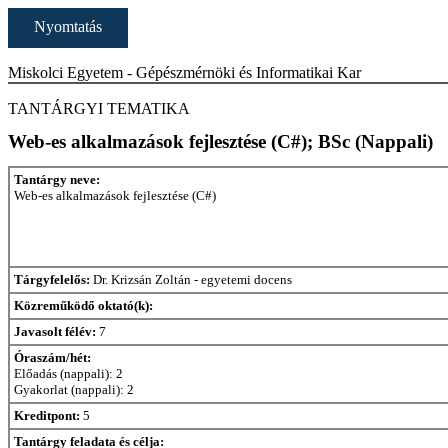
Nyomtatás
Miskolci Egyetem - Gépészmérnöki és Informatikai Kar
TANTÁRGYI TEMATIKA
Web-es alkalmazások fejlesztése (C#); BSc (Nappali)
Tantárgy neve:
Web-es alkalmazások fejlesztése (C#)
Tárgyfelelős:
Dr. Krizsán Zoltán - egyetemi docens
Közreműködő oktató(k):
Javasolt félév:
7
Óraszám/hét:
Előadás (nappali): 2
Gyakorlat (nappali): 2
Kreditpont:
5
Tantárgy feladata és célja: