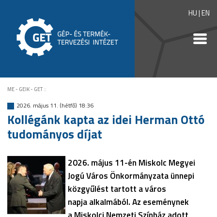
HU
|
EN
ME - GEIK - GET
::
2026. május 11. (hétfő) 18:36
Kollégánk kapta az idei Herman Ottó
tudományos díjat
2026. május 11-én Miskolc Megyei
Jogú Város Önkormányzata ünnepi
közgyűlést tartott a város
napja alkalmából. Az eseménynek
a Miskolci Nemzeti Színház adott