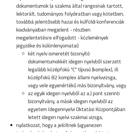
dokumentumok (a szakma által rangosnak tartott,
lektorált, tudományos folyóiratban vagy kötetben,
továbbá jelentősebb hazai és külföldi konferenciák
kiadványaiban megjelent - részben
megjelentetésre elfogadott - közlemények
jegyzéke és különlenyomatai)
két nyelv ismeretét bizonyító
dokumentumokkét idegen nyelvből szerzett
legalább középfokú "C" típusú (komplex), ill.
középfokú B2 komplex állami nyelvvizsga,
vagy vele egyenértékű más bizonyítvány, vagy
az egyik idegen nyelvből az a.) pont szerinti
bizonyítvány, a másik idegen nyelvből az
egyetem Idegennyelvi Oktatási Központjában
letett idegen nyelvi szakmai vizsga,
nyilatkozat, hogy a jelöltnek (ugyanezen