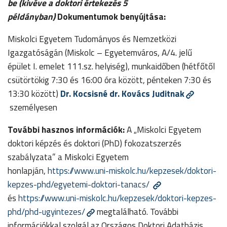
be (kivéve a doktori értekezés 5
példányban)
Dokumentumok benyújtása:
Miskolci Egyetem Tudományos és Nemzetközi
Igazgatóságán (Miskolc – Egyetemváros, A/4. jelű
épület I. emelet 111.sz. helyiség), munkaidőben (hétfőtől
csütörtökig 7:30 és 16:00 óra között, pénteken 7:30 és
13:30 között)
Dr. Kocsisné dr. Kovács Juditnak
személyesen
További hasznos információk:
A „Miskolci Egyetem
doktori képzés és doktori (PhD) fokozatszerzés
szabályzata” a Miskolci Egyetem
honlapján,
https://www.uni-miskolc.hu/kepzesek/doktori-
kepzes-phd/egyetemi-doktori-tanacs/
és
https://www.uni-miskolc.hu/kepzesek/doktori-kepzes-
phd/phd-ugyintezes/
megtalálható. További
információkkal szolgál az Országos Doktori Adatbázis