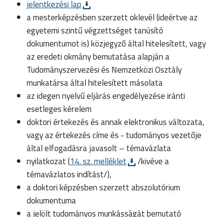
jelentkezési lap
a mesterképzésben szerzett oklevél (ideértve az
egyetemi szintű végzettséget tanúsító
dokumentumot is) közjegyző által hitelesített, vagy
az eredeti okmány bemutatása alapján a
Tudományszervezési és Nemzetközi Osztály
munkatársa által hitelesített másolata
az idegen nyelvű eljárás engedélyezése iránti
esetleges kérelem
doktori értekezés és annak elektronikus változata,
vagy az értekezés címe és - tudományos vezetője
által elfogadásra javasolt – témavázlata
nyilatkozat (
14. sz. melléklet
/kivéve a
témavázlatos indítást/),
a doktori képzésben szerzett abszolutórium
dokumentuma
a jelölt tudományos munkásságát bemutató