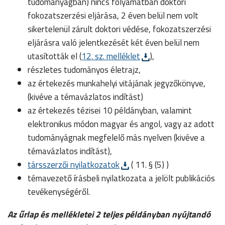
tudományágban) nincs folyamatban doktori
fokozatszerzési eljárása, 2 éven belül nem volt
sikertelenül zárult doktori védése, fokozatszerzési
eljárásra való jelentkezését két éven belül nem
utasították el (
12. sz. melléklet
),
részletes tudományos életrajz,
az értekezés munkahelyi vitájának jegyzőkönyve,
(kivéve a témavázlatos indítást)
az értekezés tézisei 10 példányban, valamint
elektronikus módon magyar és angol, vagy az adott
tudományágnak megfelelő más nyelven (kivéve a
témavázlatos indítást),
társszerzői nyilatkozatok
( 11. § (5) )
témavezető írásbeli nyilatkozata a jelölt publikációs
tevékenységéről.
Az űrlap és mellékletei 2 teljes példányban nyújtandó