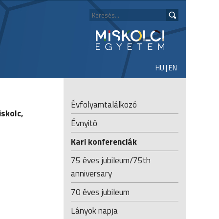
HU
|
EN
Évfolyamtalálkozó
skolc,
Évnyitó
Kari konferenciák
75 éves jubileum/75th
anniversary
70 éves jubileum
Lányok napja