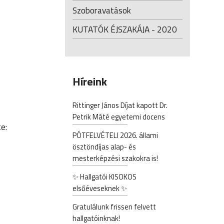
Szoboravatások
KUTATÓK ÉJSZAKÁJA - 2020
Híreink
Rittinger János Díjat kapott Dr.
Petrik Máté egyetemi docens
e:
PÓTFELVÉTELI 2026. állami
ösztöndíjas alap- és
mesterképzési szakokra is!
✨ Hallgatói KISOKOS
elsőéveseknek ✨
Gratulálunk frissen felvett
hallgatóinknak!