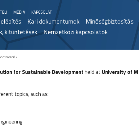
TELI
MÉDIA
KAPCSOLAT
felépítés
Kari dokumentumok
Minőségbiztosítás
k, kitüntetések
Nemzetközi kapcsolatok
 konferenciák
lution for Sustainable Development
held at
University
of
Mi
erent topics, such as:
ngineering