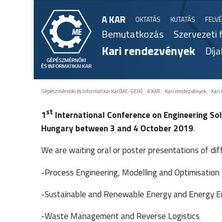
A KAR
OKTATÁS
KUTATÁS
FELVÉ
Bemutatkozás
Szervezeti 
Kari rendezvények
Díja
Gépészmérnöki és Informatikai Kar (ME-GEIK)
::
A KAR
::
Kari rendezvények
::
Kari
st
1
International Conference on Engineering So
Hungary
between 3 and 4 October 2019
.
We are waiting oral or poster presentations of diff
-Process Engineering, Modelling and Optimisation
-Sustainable and Renewable Energy and Energy E
-Waste Management and Reverse Logistics