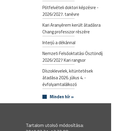
Pótfelvételi doktori képzésre -
2026/2027. tanévre
Kari Aranyérem került átadásra
Chang professzor részére
Interjú a dékánnal
Nemzeti Felsőoktatási Ösztöndíj
2026/2027 Kari rangsor
Díszoklevelek, kitüntetések
átadása 2026. július 4. -
évfolyamtalálkozó
Minden hír »
Tartalom utolsó módosítása: