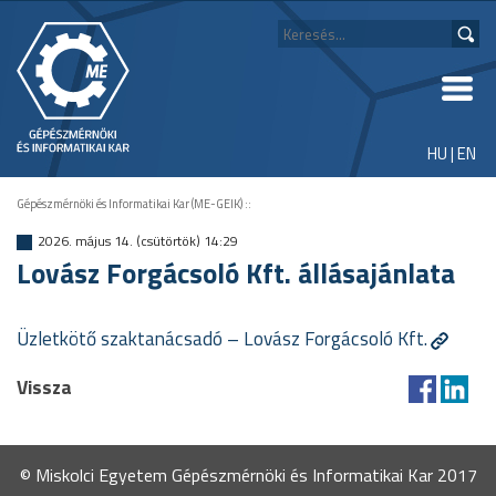
HU
|
EN
Gépészmérnöki és Informatikai Kar (ME-GEIK)
::
2026. május 14. (csütörtök) 14:29
Lovász Forgácsoló Kft. állásajánlata
Üzletkötő szaktanácsadó – Lovász Forgácsoló Kft.
Vissza
© Miskolci Egyetem Gépészmérnöki és Informatikai Kar 2017