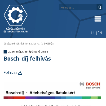
HU
|
EN
Gépészmérnöki és Informatikai Kar (ME-GEIK)
::
2026. május 15. (péntek) 08:56
Bosch-díj felhívás
Felhívás