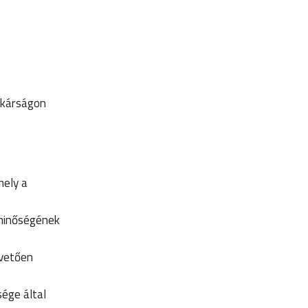
itkárságon
mely a
 minőségének
övetően
ége által