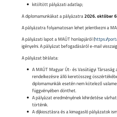
kitöltött pályázati adatlap;
A diplomamunkákat a pályázatra
2026. október 6
A pályázatra folyamatosan lehet jelentkezni a MA
A pályázati lapot a MAÚT honlapjáról (
https://po
igényelni. A pályázat befogadásáról e-mail visszai
A pályázat bírálata:
A MAÚT Magyar Út- és Vasútügyi Társaság a p
rendelkezésre álló keretösszeg összértékébe
diplomamunkák esetén nem kötelező valamenn
függvényében dönthet.
A pályázat eredményének kihirdetése várha
történik.
A díjkiosztásra és a kimagasló pályázatok 