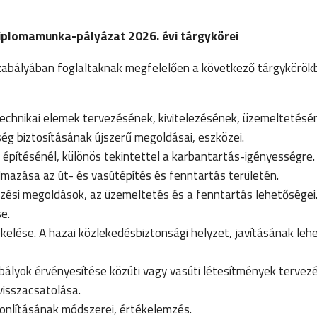
plomamunka-pályázat 2026. évi tárgykörei
bályában foglaltaknak megfelelően a következő tárgykörökb
echnikai elemek tervezésének, kivitelezésének, üzemeltetésé
ég biztosításának újszerű megoldásai, eszközei.
építésénél, különös tekintettel a karbantartás-igényességre
almazása az út- és vasútépítés és fenntartás területén.
zési megoldások, az üzemeltetés és a fenntartás lehetőségei.
e.
elése. A hazai közlekedésbiztonsági helyzet, javításának leh
ályok érvényesítése közúti vagy vasúti létesítmények tervez
visszacsatolása.
onlításának módszerei, értékelemzés.