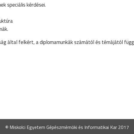
ek speciális kérdései.
truktúra
émák.
ág által felkért, a diplomamunkák számától és témájától füg
© Miskolci Egyetem Gépészmérnöki és Informatikai Kar 2017