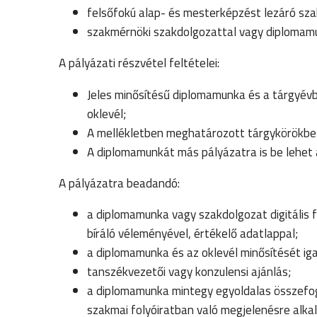
felsőfokú alap- és mesterképzést lezáró sza
szakmérnöki szakdolgozattal vagy diplomam
A pályázati részvétel feltételei:
Jeles minősítésű diplomamunka és a tárgyévb
oklevél;
A mellékletben meghatározott tárgykörökbe 
A diplomamunkát más pályázatra is be lehet 
A pályázatra beadandó:
a diplomamunka vagy szakdolgozat digitális f
bíráló véleményével, értékelő adatlappal;
a diplomamunka és az oklevél minősítését i
tanszékvezetői vagy konzulensi ajánlás;
a diplomamunka mintegy egyoldalas összefog
szakmai folyóiratban való megjelenésre alkal