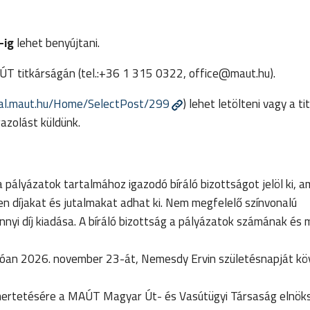
-ig
lehet benyújtani.
ÚT titkárságán (tel.:+36 1 315 0322,
office@maut.hu).
rtal.maut.hu/Home/SelectPost/299
) lehet letölteni vagy a t
gazolást küldünk.
ályázatok tartalmához igazodó bíráló bizottságot jelöl ki, a
n díjakat és jutalmakat adhat ki. Nem megfelelő színvonalú
yi díj kiadása. A bíráló bizottság a pályázatok számának és
tóan 2026. november 23-át, Nemesdy Ervin születésnapját k
ismertetésére a MAÚT Magyar Út- és Vasútügyi Társaság elnöks