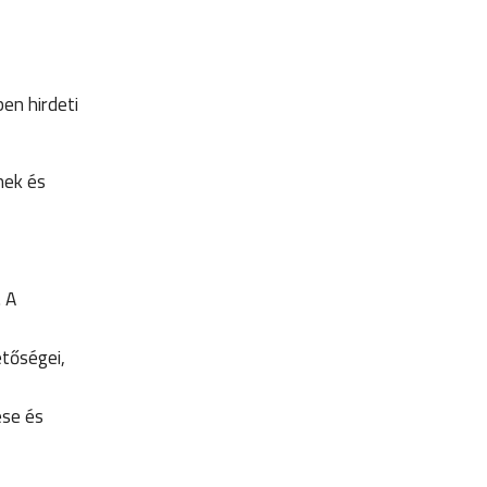
en hirdeti
nek és
.
 A
etőségei,
ése és