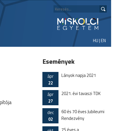
HU
|
EN
Események
Lányok napja 2021
ápr
22
2021. évi tavaszi TDK
ápr
27
pítója
60 és 70 éves Jubileumi
dec
Rendezvény
02
75 éves a
okt