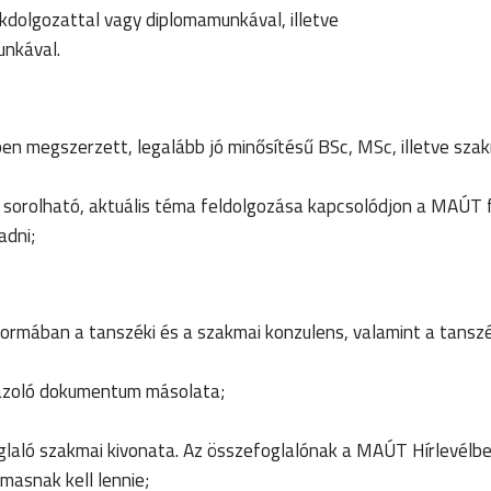
kdolgozattal vagy diplomamunkával, illetve
unkával.
en megszerzett, legalább jó minősítésű BSc, MSc, illetve sza
sorolható, aktuális téma feldolgozása kapcsolódjon a MAÚT fő
adni;
ormában a tanszéki és a szakmai konzulens, valamint a tanszé
gazoló dokumentum másolata;
laló szakmai kivonata. Az összefoglalónak a MAÚT Hírlevélb
masnak kell lennie;