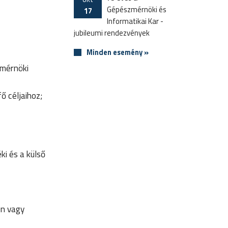
Gépészmérnöki és
17
Informatikai Kar -
jubileumi rendezvények
Minden esemény »
kmérnöki
 céljaihoz;
ki és a külső
en vagy