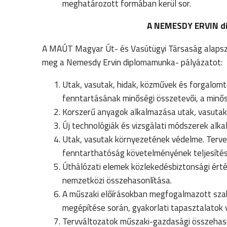
meghatározott formában kerül sor.
A NEMESDY ERVIN di
A MAÚT Magyar Út- és Vasútügyi Társaság alapsza
meg a Nemesdy Ervin diplomamunka- pályázatot:
Utak, vasutak, hidak, közművek és forgalomt
fenntartásának minőségi összetevői, a minős
Korszerű anyagok alkalmazása utak, vasutak 
Új technológiák és vizsgálati módszerek alk
Utak, vasutak környezetének védelme. Terve
fenntarthatóság követelményének teljesítés
Úthálózati elemek közlekedésbiztonsági érték
nemzetközi összehasonlítása.
A műszaki előírásokban megfogalmazott szab
megépítése során, gyakorlati tapasztalatok 
Tervváltozatok műszaki-gazdasági összehas