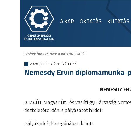
A KAR
OKTATÁS
KUTATÁS
Gépészmérnöki és Informatikai Kar (ME-GEIK)
::
2026. június 3. (szerda) 11:26
Nemesdy Ervin diplomamunka-p
NEMESDY ER
A MAÚT Magyar Út- és vasútügyi Társaság Nemesdy
tiszteletére idén is pályázatot hirdet.
Pályázni két kategóriában lehet: