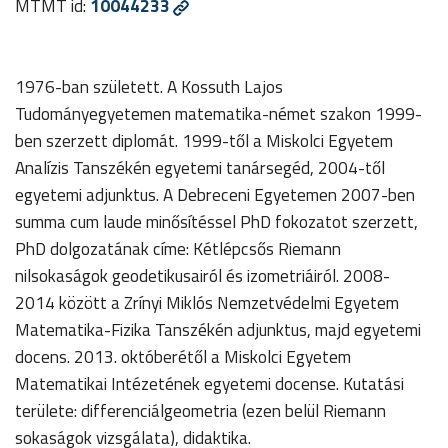
MTMT id:
10044233
1976-ban született. A Kossuth Lajos
Tudományegyetemen matematika-német szakon 1999-
ben szerzett diplomát. 1999-től a Miskolci Egyetem
Analízis Tanszékén egyetemi tanársegéd, 2004-től
egyetemi adjunktus. A Debreceni Egyetemen 2007-ben
summa cum laude minősítéssel PhD fokozatot szerzett,
PhD dolgozatának címe: Kétlépcsős Riemann
nilsokaságok geodetikusairól és izometriáiról. 2008-
2014 között a Zrínyi Miklós Nemzetvédelmi Egyetem
Matematika-Fizika Tanszékén adjunktus, majd egyetemi
docens. 2013. októberétől a Miskolci Egyetem
Matematikai Intézetének egyetemi docense. Kutatási
területe: differenciálgeometria (ezen belül Riemann
sokaságok vizsgálata), didaktika.