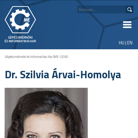
HU
|
EN
Gépészmérnöki és Informatikai Kar (ME-GEIK)
::
Dr. Szilvia Árvai-Homolya