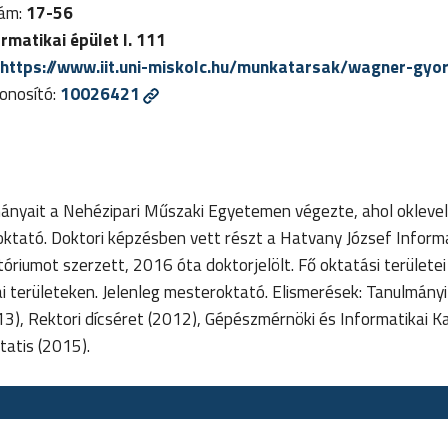
zám:
17-56
ormatikai épület I. 111
https://www.iit.uni-miskolc.hu/munkatarsak/wagner-gyo
nosító:
10026421
nyait a Nehézipari Műszaki Egyetemen végezte, ahol okleve
tató. Doktori képzésben vett részt a Hatvany József Informa
riumot szerzett, 2016 óta doktorjelölt. Fő oktatási területe
ai területeken. Jelenleg mesteroktató. Elismerések: Tanulmán
3), Rektori dícséret (2012), Gépészmérnöki és Informatikai Ka
tatis (2015).