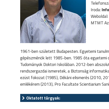
Telefons
Iroda:
Inf
Weboldal:
MTMT Azo
1961-ben született Budapesten. Egyetemi tanulmá
gépészménök lett 1985-ben. 1985 óta egyetemi ok
Tudományok Doktori Iskolában. 2012-ben abszolutó
rendszergazdai ismeretek, a Biztonság informatik
ezüst fokozat (1985), Dékáni elismerés (2010, 201
emlékérem (2013), Pro Facultate Scientiarium Sani
Oktatott tárgyak: