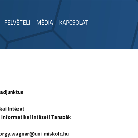
FELVÉTELI
MÉDIA
KAPCSOLAT
 adjunktus
kai Intézet
 Informatikai Intézeti Tanszék
orgy.wagner
@uni-miskolc.hu