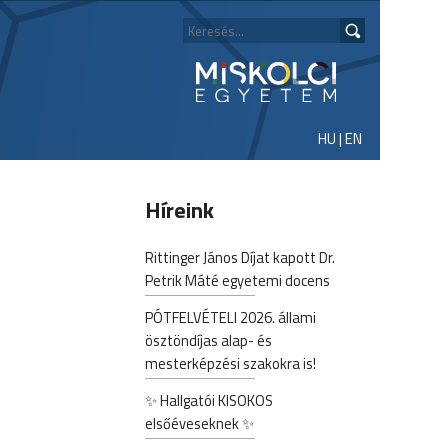
HU
|
EN
Híreink
Rittinger János Díjat kapott Dr.
Petrik Máté egyetemi docens
PÓTFELVÉTELI 2026. állami
ösztöndíjas alap- és
mesterképzési szakokra is!
✨ Hallgatói KISOKOS
elsőéveseknek ✨