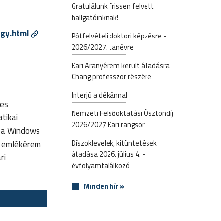
Gratulálunk frissen felvett
hallgatóinknak!
rgy.html
Pótfelvételi doktori képzésre -
2026/2027. tanévre
Kari Aranyérem került átadásra
Chang professzor részére
Interjú a dékánnal
les
Nemzeti Felsőoktatási Ösztöndíj
tikai
2026/2027 Kari rangsor
i a Windows
Díszoklevelek, kitüntetések
yi emlékérem
átadása 2026. július 4. -
ri
évfolyamtalálkozó
Minden hír »