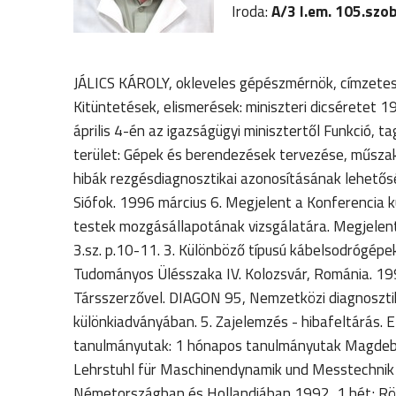
Iroda:
A/3 I.em. 105.szo
JÁLICS KÁROLY, okleveles gépészmérnök, címzetes
Kitüntetések, elismerések: miniszteri dicséretet 1
április 4-én az igazságügyi minisztertől Funkció,
terület: Gépek és berendezések tervezése, műszaki
hibák rezgésdiagnosztikai azonosításának lehetős
Siófok. 1996 március 6. Megjelent a Konferencia 
testek mozgásállapotának vizsgálatára. Megjelent:
3.sz. p.10-11. 3. Különböző típusú kábelsodrógépek
Tudományos Ülésszaka IV. Kolozsvár, Románia. 19
Társszerzővel. DIAGON 95, Nemzetközi diagnosztik
különkiadványában. 5. Zajelemzés - hibafeltárás. 
tanulmányutak: 1 hónapos tanulmányutak Magdeb
Lehrstuhl für Maschinendynamik und Messtechnik
Németországban és Hollandiában 1992, 1 hét; Rö