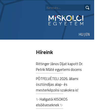
HU
|
EN
Híreink
Rittinger János Díjat kapott Dr.
Petrik Máté egyetemi docens
PÓTFELVÉTELI 2026. állami
ösztöndíjas alap- és
mesterképzési szakokra is!
✨ Hallgatói KISOKOS
elsőéveseknek ✨