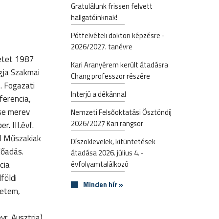
Gratulálunk frissen felvett
hallgatóinknak!
Pótfelvételi doktori képzésre -
2026/2027. tanévre
retet 1987
Kari Aranyérem került átadásra
agja Szakmai
Chang professzor részére
. Fogazati
Interjú a dékánnal
ferencia,
ése merev
Nemzeti Felsőoktatási Ösztöndíj
2026/2027 Kari rangsor
. III.évf.
al Műszakiak
Díszoklevelek, kitüntetések
lőadás.
átadása 2026. július 4. -
cia
évfolyamtalálkozó
földi
Minden hír »
yetem,
r, Ausztria)