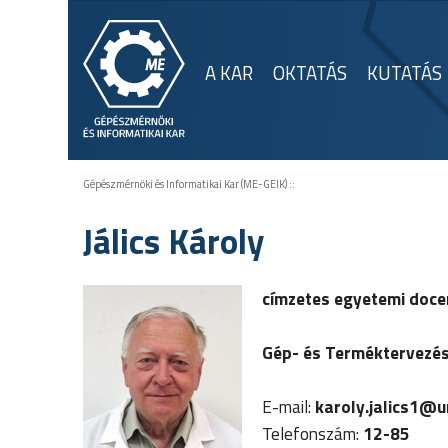
A KAR
OKTATÁS
KUTATÁS
Gépészmérnöki és Informatikai Kar (ME-GEIK)
::
Jálics Károly
címzetes egyetemi doce
Gép- és Terméktervezési
E-mail:
karoly.jalics1
@un
Telefonszám:
12-85