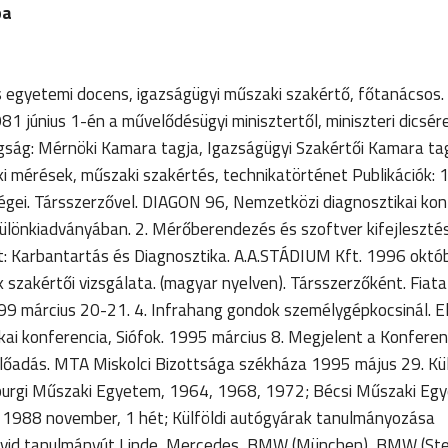
ba
 egyetemi docens, igazságügyi műszaki szakértő, főtanácsos.
981 június 1-én a művelődésügyi minisztertől, miniszteri dicsé
 tagság: Mérnöki Kamara tagja, Igazságügyi Szakértői Kamara t
 mérések, műszaki szakértés, technikatörténet Publikációk: 1
égei. Társszerzővel. DIAGON 96, Nemzetközi diagnosztikai kon
különkiadványában. 2. Mérőberendezés és szoftver kifejleszt
 Karbantartás és Diagnosztika. A.A.STÁDIUM Kft. 1996 október
 szakértői vizsgálata. (magyar nyelven). Társszerzőként. Fiat
99 március 20-21. 4. Infrahang gondok személygépkocsinál. E
ai konferencia, Siófok. 1995 március 8. Megjelent a Konferen
Előadás. MTA Miskolci Bizottsága székháza 1995 május 29. Kül
urgi Műszaki Egyetem, 1964, 1968, 1972; Bécsi Műszaki Eg
 1988 november, 1 hét; Külföldi autógyárak tanulmányozása
vid tanulmányút Linde, Mercedes, BMW (München), BMW (Stey