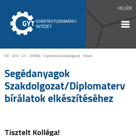
HU
|
EN
ME - GEIK - GTI
::
OKTATÁS
::
Diplomaterv/Szakdolgozat
::
Bírálat
Segédanyagok
Szakdolgozat/Diplomaterv
bírálatok elkészítéséhez
Tisztelt Kolléga!