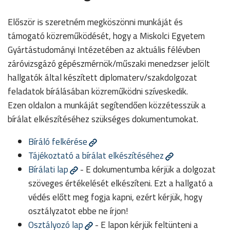
Először is szeretném megköszönni munkáját és
támogató közreműködését, hogy a Miskolci Egyetem
Gyártástudományi Intézetében az aktuális félévben
záróvizsgázó gépészmérnök/műszaki menedzser jelölt
hallgatók által készített diplomaterv/szakdolgozat
feladatok bírálásában közreműködni szíveskedik.
Ezen oldalon a munkáját segítendően közzétesszük a
bírálat elkészítéséhez szükséges dokumentumokat.
Bíráló felkérése
Tájékoztató a bírálat elkészítéséhez
Bírálati lap
- E dokumentumba kérjük a dolgozat
szöveges értékelését elkészíteni. Ezt a hallgató a
védés előtt meg fogja kapni, ezért kérjük, hogy
osztályzatot ebbe ne írjon!
Osztályozó lap
- E lapon kérjük feltünteni a