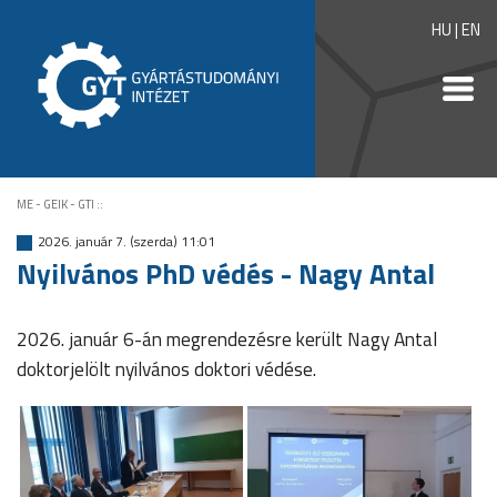
HU
|
EN
ME - GEIK - GTI
::
2026. január 7. (szerda) 11:01
Nyilvános PhD védés - Nagy Antal
2026. január 6-án megrendezésre került Nagy Antal
doktorjelölt nyilvános doktori védése.