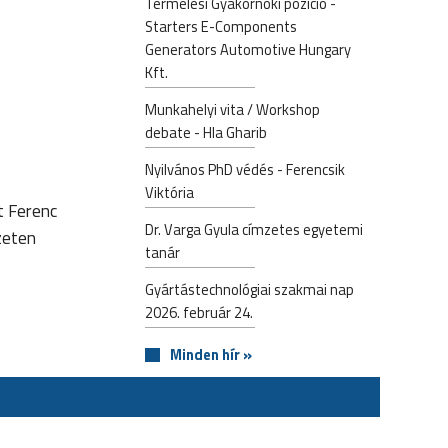
Termelési Gyakornoki pozíció -
Starters E-Components
Generators Automotive Hungary
Kft.
Munkahelyi vita / Workshop
debate - Hla Gharib
Nyilvános PhD védés - Ferencsik
Viktória
t Ferenc
Dr. Varga Gyula címzetes egyetemi
zeten
tanár
Gyártástechnológiai szakmai nap
2026. február 24.
Minden hír »