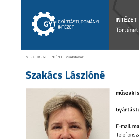
INTÉZET
Történet
ME - GEIK - GTI
::
INTÉZET
::
Munkatársak
Szakács Lászlóné
műszaki 
Gyártást
E-mail:
ma
Telefons