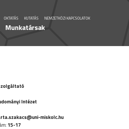
OKTATÁS
KUTATÁS
NEMZETKÖZI KAPCSOLATOK
Munkatársak
szolgáltató
udományi Intézet
rta.szakacs@uni-miskolc.hu
zám:
15-17