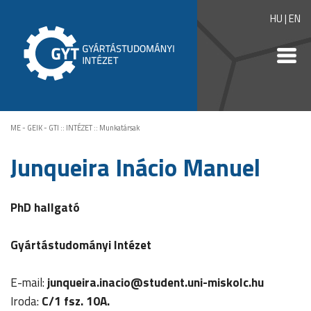
HU
|
EN
ME - GEIK - GTI
::
INTÉZET
::
Munkatársak
Junqueira Inácio Manuel
PhD hallgató
Gyártástudományi Intézet
E-mail:
junqueira.inacio@student.uni-miskolc.hu
Iroda:
C/1 fsz. 10A.