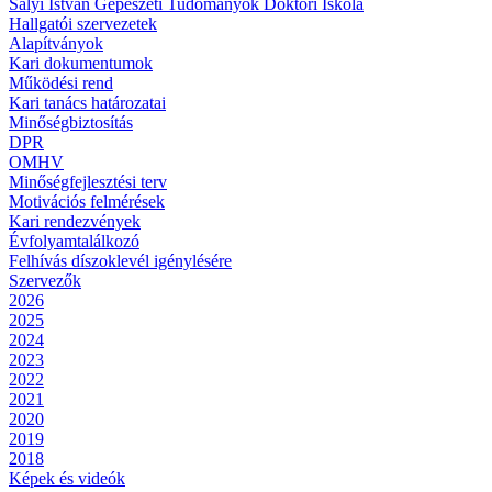
Sályi István Gépészeti Tudományok Doktori Iskola
Hallgatói szervezetek
Alapítványok
Kari dokumentumok
Működési rend
Kari tanács határozatai
Minőségbiztosítás
DPR
OMHV
Minőségfejlesztési terv
Motivációs felmérések
Kari rendezvények
Évfolyamtalálkozó
Felhívás díszoklevél igénylésére
Szervezők
2026
2025
2024
2023
2022
2021
2020
2019
2018
Képek és videók