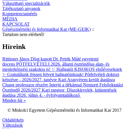
Választható specializációk
Tájékoztató anyagok
Kompetenciamérés
MÉDIA
KAPCSOLAT
Gépészmérnöki és Informatikai Kar (ME-GEIK)
::
Tartalom nem elérhető!
Híreink
Rittinger János Díjat kapott Dr. Petrik Máté egyetemi
docens
PÓTFELVÉTELI 2026. állami ösztöndíjas alap- és
mesterképzési szakokra is!
✨ Hallgatói KISOKOS elsőéveseknek
✨
Gratulálunk frissen felvett hallgatóinknak!
Pótfelvételi doktori
képzésre - 2026/2027. tanévre
Kari Aranyérem került átadásra
Chang professzor részére
Interjú a dékánnal
Nemzeti Felsőoktatási
Ösztöndíj 2026/2027 Kari rangsor
Díszoklevelek, kitüntetések
átadása 2026. július 4. - évfolyamtalálkozó
Minden hír »
© Miskolci Egyetem Gépészmérnöki és Informatikai Kar 2017
Oldaltérkép
Változások