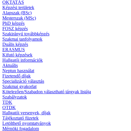
OKTATÁS
Képzési területek
Alapszak (BSc)
Mesterszak (MSc)
PhD képzés
FOSZ képzés
Szakirányú továbbképzés
Szakmai tanfolyamok
Duális képzés
ERASMUS
Kifutó képzések
Hallgatói információk
Aktuális
Neptun használat
Fizetendő díjak
Specializáció választás
Szakmai gyakorlat
Kötelezően/Szabadon választható tárgyak listája
Szabályzatok
TDK
OTDK
Hallgatói versenyek, díjak
Tájékoztató füzetek
Letölthető nyomtatványok
Mérnöki fogadalom