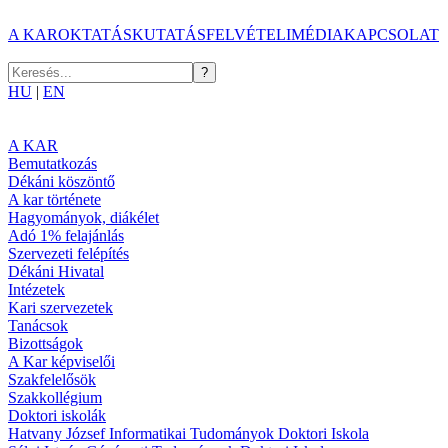
A KAR
OKTATÁS
KUTATÁS
FELVÉTELI
MÉDIA
KAPCSOLAT
HU
|
EN
A KAR
Bemutatkozás
Dékáni köszöntő
A kar története
Hagyományok, diákélet
Adó 1% felajánlás
Szervezeti felépítés
Dékáni Hivatal
Intézetek
Kari szervezetek
Tanácsok
Bizottságok
A Kar képviselői
Szakfelelősök
Szakkollégium
Doktori iskolák
Hatvany József Informatikai Tudományok Doktori Iskola