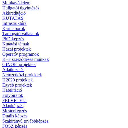
Munkavédelem
Hallgatói ügyintézés
Akkreditáció
KUTATÁS
Infrastruktúra
Kari laborok
Támogató vállalatok
PhD képzés
Kutatási témák
Hazai projektek
Operatív programok
K+F szerződéses munkák
GINOP_projektek
Adatkezelés
Nemzetközi projektek
H2020 projektek
Egyéb projektek
Habilitáció
Folyóiratok
FELVÉTELI
Alapképzés
Mesterképzés
Duális képzés
Szakirányú továbbképzés
FOSZ képzés