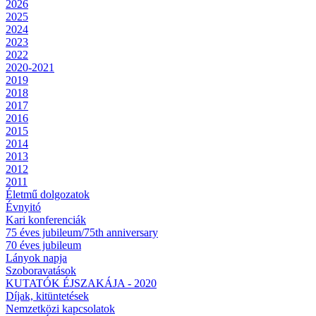
2026
2025
2024
2023
2022
2020-2021
2019
2018
2017
2016
2015
2014
2013
2012
2011
Életmű dolgozatok
Évnyitó
Kari konferenciák
75 éves jubileum/75th anniversary
70 éves jubileum
Lányok napja
Szoboravatások
KUTATÓK ÉJSZAKÁJA - 2020
Díjak, kitüntetések
Nemzetközi kapcsolatok