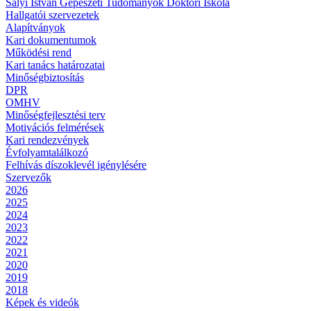
Sályi István Gépészeti Tudományok Doktori Iskola
Hallgatói szervezetek
Alapítványok
Kari dokumentumok
Működési rend
Kari tanács határozatai
Minőségbiztosítás
DPR
OMHV
Minőségfejlesztési terv
Motivációs felmérések
Kari rendezvények
Évfolyamtalálkozó
Felhívás díszoklevél igénylésére
Szervezők
2026
2025
2024
2023
2022
2021
2020
2019
2018
Képek és videók