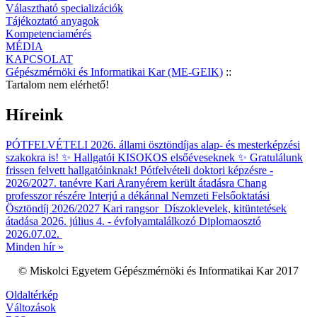
Választható specializációk
Tájékoztató anyagok
Kompetenciamérés
MÉDIA
KAPCSOLAT
Gépészmérnöki és Informatikai Kar (ME-GEIK)
::
Tartalom nem elérhető!
Híreink
PÓTFELVÉTELI 2026. állami ösztöndíjas alap- és mesterképzési
szakokra is!
✨ Hallgatói KISOKOS elsőéveseknek ✨
Gratulálunk
frissen felvett hallgatóinknak!
Pótfelvételi doktori képzésre -
2026/2027. tanévre
Kari Aranyérem került átadásra Chang
professzor részére
Interjú a dékánnal
Nemzeti Felsőoktatási
Ösztöndíj 2026/2027 Kari rangsor
Díszoklevelek, kitüntetések
átadása 2026. július 4. - évfolyamtalálkozó
Diplomaosztó
2026.07.02.
Minden hír »
© Miskolci Egyetem Gépészmérnöki és Informatikai Kar 2017
Oldaltérkép
Változások