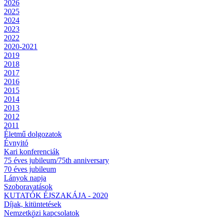
2026
2025
2024
2023
2022
2020-2021
2019
2018
2017
2016
2015
2014
2013
2012
2011
Életmű dolgozatok
Évnyitó
Kari konferenciák
75 éves jubileum/75th anniversary
70 éves jubileum
Lányok napja
Szoboravatások
KUTATÓK ÉJSZAKÁJA - 2020
Díjak, kitüntetések
Nemzetközi kapcsolatok