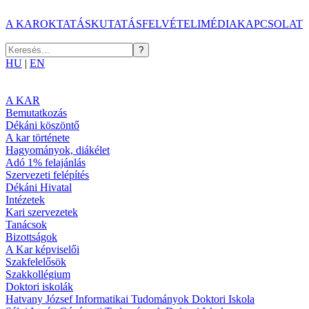
A KAR
OKTATÁS
KUTATÁS
FELVÉTELI
MÉDIA
KAPCSOLAT
HU
|
EN
A KAR
Bemutatkozás
Dékáni köszöntő
A kar története
Hagyományok, diákélet
Adó 1% felajánlás
Szervezeti felépítés
Dékáni Hivatal
Intézetek
Kari szervezetek
Tanácsok
Bizottságok
A Kar képviselői
Szakfelelősök
Szakkollégium
Doktori iskolák
Hatvany József Informatikai Tudományok Doktori Iskola