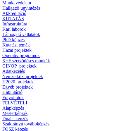
Munkavédelem
Hallgatói ügyintézés
Akkreditáció
KUTATÁS
Infrastruktúra
Kari laborok
Támogató vállalatok
PhD képzés
Kutatási témák
Hazai projektek
Operatív programok
K+F szerződéses munkák
GINOP_projektek
Adatkezelés
Nemzetközi projektek
H2020 projektek
Egyéb projektek
Habilitáció
Folyóiratok
FELVÉTELI
Alapképzés
Mesterképzés
Duális képzés
Szakirányú továbbképzés
FOSZ képzés