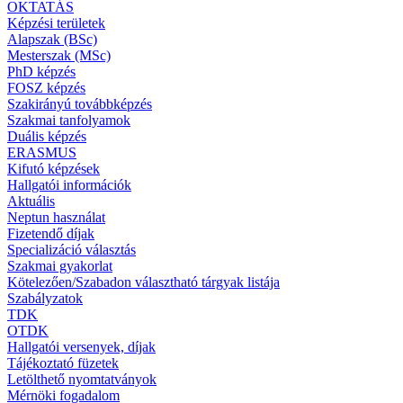
OKTATÁS
Képzési területek
Alapszak (BSc)
Mesterszak (MSc)
PhD képzés
FOSZ képzés
Szakirányú továbbképzés
Szakmai tanfolyamok
Duális képzés
ERASMUS
Kifutó képzések
Hallgatói információk
Aktuális
Neptun használat
Fizetendő díjak
Specializáció választás
Szakmai gyakorlat
Kötelezően/Szabadon választható tárgyak listája
Szabályzatok
TDK
OTDK
Hallgatói versenyek, díjak
Tájékoztató füzetek
Letölthető nyomtatványok
Mérnöki fogadalom