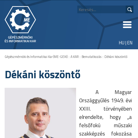
HU
|
EN
Gépészmérnöki és Informatikai Kar (ME-GEIK)
::
A KAR
::
Bemutatkozás
::
Dékáni köszöntő
Dékáni köszöntő
A Magyar
Országgyűlés 1949. évi
XXIII. törvényében
elrendelte, hogy „a
felsőfokú műszaki
szakképzés fokozása