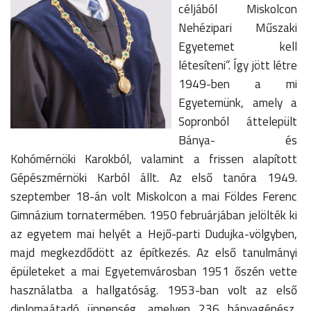
céljából Miskolcon
Nehézipari Műszaki
Egyetemet kell
létesíteni”. Így jött létre
1949-ben a mi
Egyetemünk, amely a
Sopronból áttelepült
Bánya- és
Kohómérnöki Karokból, valamint a frissen alapított
Gépészmérnöki Karból állt. Az első tanóra 1949.
szeptember 18-án volt Miskolcon a mai Földes Ferenc
Gimnázium tornatermében. 1950 februárjában jelölték ki
az egyetem mai helyét a Hejő-parti Dudujka-völgyben,
majd megkezdődött az építkezés. Az első tanulmányi
épületeket a mai Egyetemvárosban 1951 őszén vette
használatba a hallgatóság. 1953-ban volt az első
diplomaátadó ünnepség, amelyen 236 bányagépész,