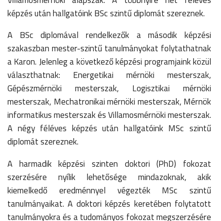
képzés után hallgatóink BSc szintű diplomát szereznek.
A BSc diplomával rendelkezők a második képzési
szakaszban mester-szintű tanulmányokat folytathatnak
a Karon. Jelenleg a következő képzési programjaink közül
választhatnak: Energetikai mérnöki mesterszak,
Gépészmérnöki mesterszak, Logisztikai mérnöki
mesterszak, Mechatronikai mérnöki mesterszak, Mérnök
informatikus mesterszak és Villamosmérnöki mesterszak.
A négy féléves képzés után hallgatóink MSc szintű
diplomát szereznek.
A harmadik képzési szinten doktori (PhD) fokozat
szerzésére nyílik lehetősége mindazoknak, akik
kiemelkedő eredménnyel végezték MSc szintű
tanulmányaikat. A doktori képzés keretében folytatott
tanulmányokra és a tudományos fokozat megszerzésére