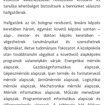
tanulási lehetőséget biztosítsunk a bennünket választó
hallgatóknak.
Hallgatóink az ún. bolognai rendszerű, lineáris képzés
keretében három, egymást követő képzési szinten –
alap-, mester- és doktori képzés keretében –
végezhetnek tanulmányokat és szerezhetnek
diplomákat, illetve tudományos fokozatot. A középiskola
után továbbtanulni vágyókat a következő alapképzési
programok valamelyikén várjuk: Energetikai mérnöki
alapszak, Gazdaságinformatikus alapszak,
Gépészmérnöki alapszak, Ipari termék- és formatervező
mérnök alapszak, Járműmérnöki alapszak, Logisztikai
mérnöki alapszak, Mechatronikai mérnöki alapszak,
Mérnök informatikus alapszak, Műszaki menedzser
alapszak, Programtervező informatikus alapszak és
Villamosmérnöki alapszak. A többnyire hét féléves