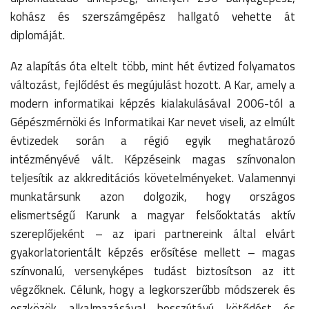
kohász és szerszámgépész hallgató vehette át
diplomáját.
Az alapítás óta eltelt több, mint hét évtized folyamatos
változást, fejlődést és megújulást hozott. A Kar, amely a
modern informatikai képzés kialakulásával 2006-tól a
Gépészmérnöki és Informatikai Kar nevet viseli, az elmúlt
évtizedek során a régió egyik meghatározó
intézményévé vált. Képzéseink magas színvonalon
teljesítik az akkreditációs követelményeket. Valamennyi
munkatársunk azon dolgozik, hogy országos
elismertségű Karunk a magyar felsőoktatás aktív
szereplőjeként – az ipari partnereink által elvárt
gyakorlatorientált képzés erősítése mellett – magas
színvonalú, versenyképes tudást biztosítson az itt
végzőknek. Célunk, hogy a legkorszerűbb módszerek és
eszközök alkalmazásával hosszútávú kötődést és