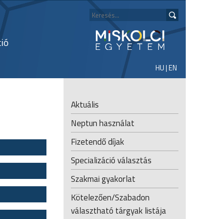
ció
HU
|
EN
Aktuális
Neptun használat
Fizetendő díjak
Specializáció választás
Szakmai gyakorlat
Kötelezően/Szabadon
választható tárgyak listája