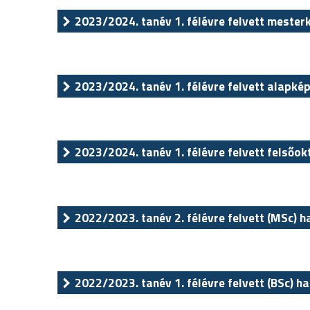
2023/2024. tanév 1. félévre felvett mester
2023/2024. tanév 1. félévre felvett alapkép
2023/2024. tanév 1. félévre felvett felsőok
2022/2023. tanév 2. félévre felvett (MSc) h
2022/2023. tanév 1. félévre felvett (BSc) ha