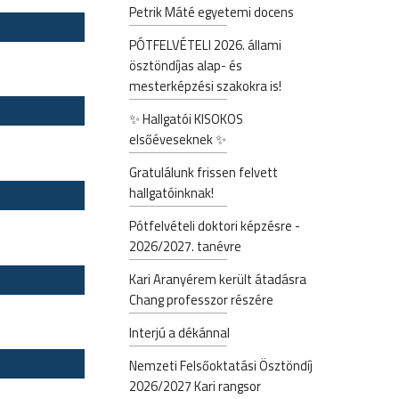
Petrik Máté egyetemi docens
PÓTFELVÉTELI 2026. állami
ösztöndíjas alap- és
mesterképzési szakokra is!
✨ Hallgatói KISOKOS
elsőéveseknek ✨
Gratulálunk frissen felvett
hallgatóinknak!
Pótfelvételi doktori képzésre -
2026/2027. tanévre
Kari Aranyérem került átadásra
Chang professzor részére
Interjú a dékánnal
Nemzeti Felsőoktatási Ösztöndíj
2026/2027 Kari rangsor