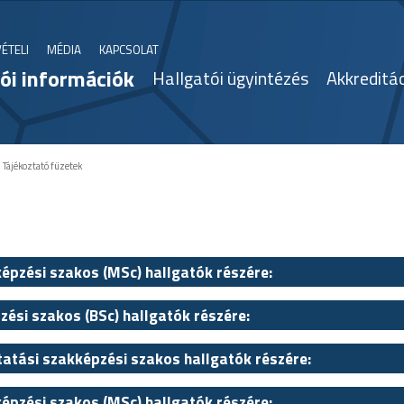
VÉTELI
MÉDIA
KAPCSOLAT
ói információk
Hallgatói ügyintézés
Akkreditá
:
Tájékoztató füzetek
képzési szakos (MSc) hallgatók részére:
zési szakos (BSc) hallgatók részére:
tatási szakképzési szakos hallgatók részére:
képzési szakos (MSc) hallgatók részére: