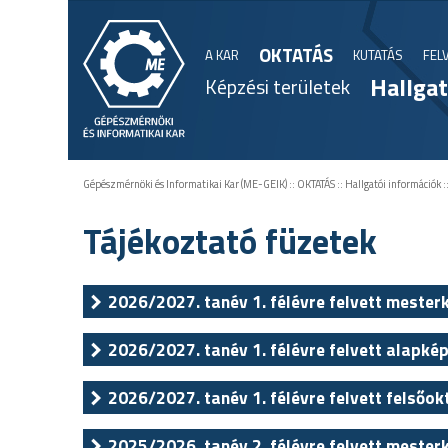
OKTATÁS
A KAR
KUTATÁS
FEL
Hallgat
Képzési területek
Gépészmérnöki és Informatikai Kar (ME-GEIK)
::
OKTATÁS
::
Hallgatói információk
:
Tájékoztató füzetek
2026/2027. tanév 1. félévre felvett mester
2026/2027. tanév 1. félévre felvett alapkép
2026/2027. tanév 1. félévre felvett felsőok
2025/2026. tanév 2. félévre felvett mester