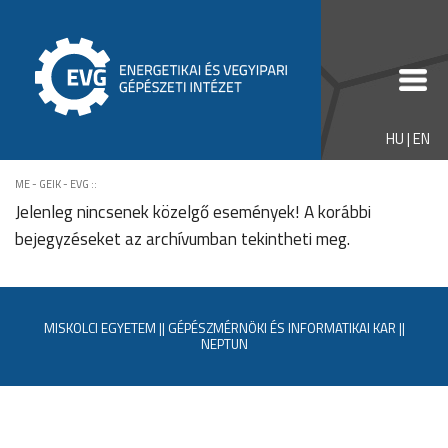
HU
|
EN
ME - GEIK - EVG
::
Jelenleg nincsenek közelgő események! A korábbi
bejegyzéseket az
archívumban
tekintheti meg.
MISKOLCI EGYETEM
||
GÉPÉSZMÉRNÖKI ÉS INFORMATIKAI KAR
||
NEPTUN