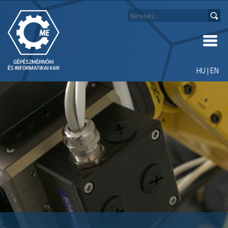
HU
|
EN