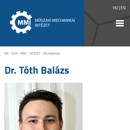
HU
|
EN
ME - GEIK - MMI
::
INTÉZET
::
Munkatársak
Dr. Tóth Balázs