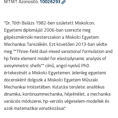
MTMT Azonosító:
10026293
"Dr. Tóth Balázs 1982-ben született Miskolcon.
Egyetemi diplomáját 2006-ban szerezte meg
gépészmérnöki mesterszakon a Miskolci Egyetem
Mechanikai Tanszékén. Ezt követően 2013-ban védte
meg ""Three-field dual-mixed variational formulation and
hp finite element model for elastodynamic analysis of
axisymmetric shells"" című, angol nyelvű PhD
értekezését a Miskolci Egyetemen. Jelenleg egyetemi
docensként dolgozik a Miskolci Egyetem Műszaki
Mechanikai Intézetében. Kutatási területe: analitikus
dinamika, kontinuummechanika, héjelmélet, a mechanika
variációs módszerei, hp-verziós végeselem-modellek és
azok matematikai vonatkozásai."