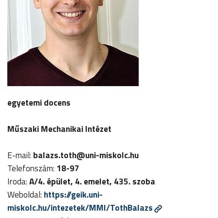
egyetemi docens
Műszaki Mechanikai Intézet
E-mail:
balazs.toth@uni-miskolc.hu
Telefonszám:
18-97
Iroda:
A/4. épület, 4. emelet, 435. szoba
Weboldal:
https://geik.uni-
miskolc.hu/intezetek/MMI/TothBalazs