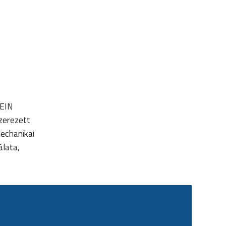
PEIN
szerezett
echanikai
álata,