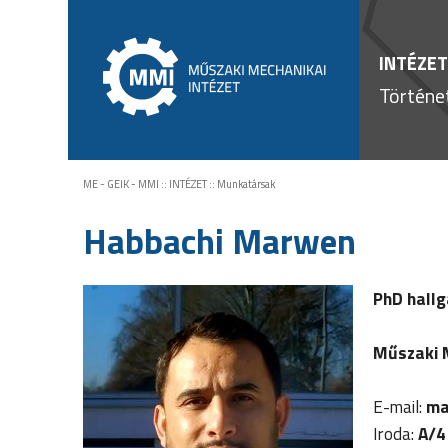
INTÉZET
Történe
ME - GEIK - MMI
::
INTÉZET
::
Munkatársak
Habbachi Marwen
PhD hallg
Műszaki M
E-mail:
ma
Iroda:
A/4