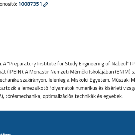
nosító:
10087351
A "Preparatory Institute for Study Engineering of Nabeul" I
giát (IPEIN). A Monastir Nemzeti Mérnöki Iskolájában (ENIM) 
chanika szakirányon. Jelenleg a Miskolci Egyetem, Műszaki M
tartozik a lemezalkotó folyamatok numerikus és kísérleti vizsg
, törésmechanika, optimalizációs technikák és egyebek.
ntézet