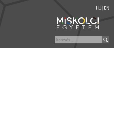
HU
|
EN