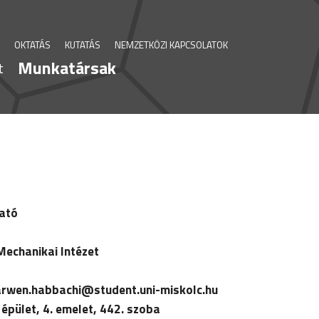
OKTATÁS
KUTATÁS
NEMZETKÖZI KAPCSOLATOK
Munkatársak
t
ató
echanikai Intézet
rwen.habbachi@student.uni-miskolc.hu
 épület, 4. emelet, 442. szoba