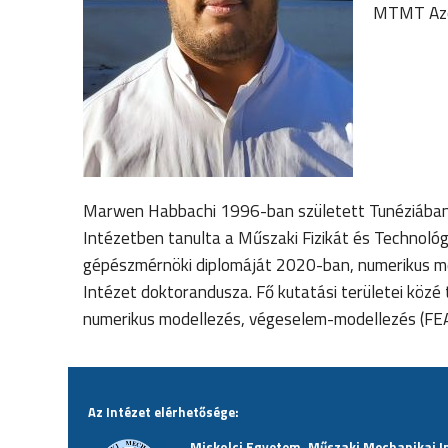
MTMT Azo
Marwen Habbachi 1996-ban született Tunéziában. 
Intézetben tanulta a Műszaki Fizikát és Technoló
gépészmérnöki diplomáját 2020-ban, numerikus me
Intézet doktorandusza. Fő kutatási területei közé 
numerikus modellezés, végeselem-modellezés (FEA)
Az Intézet elérhetősége:
Miskolci Egyetem, Műszaki Mechanikai I