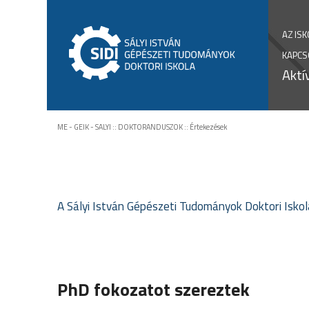
AZ IS
KAPCS
Aktí
ME - GEIK - SALYI
::
DOKTORANDUSZOK
::
Értekezések
A Sályi István Gépészeti Tudományok Doktori Isk
PhD fokozatot szereztek