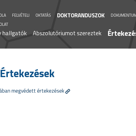
DOKTORANDUSZOK
KOLA
FELVÉTELI
OKTATÁS
DOKUMENTU
OLAT
Értekezé
v hallgatók
Abszolutóriumot szereztek
Értekezések
olában megvédett értekezések