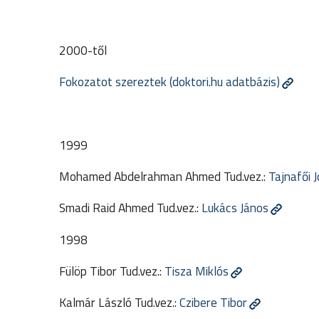
2000-től
Fokozatot szereztek (doktori.hu adatbázis)
1999
Mohamed Abdelrahman Ahmed
Tud.vez.:
Tajnafői 
Smadi Raid Ahmed
Tud.vez.:
Lukács János
1998
Fülöp Tibor
Tud.vez.:
Tisza Miklós
Kalmár László
Tud.vez.:
Czibere Tibor