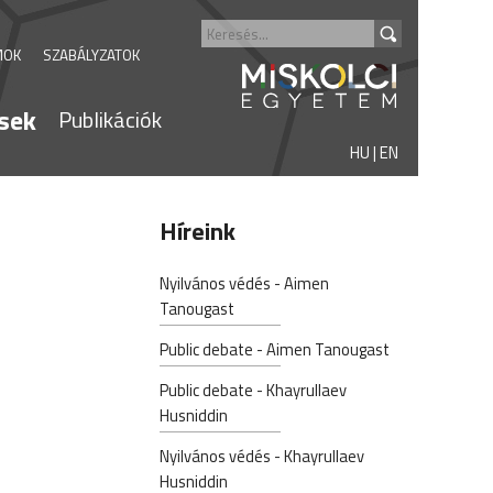
MOK
SZABÁLYZATOK
sek
Publikációk
HU
|
EN
Híreink
Nyilvános védés - Aimen
Tanougast
Public debate - Aimen Tanougast
Public debate - Khayrullaev
Husniddin
Nyilvános védés - Khayrullaev
Husniddin