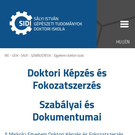
HU
|
EN
ME - GEIK - SALYI
::
SZABÁLYZATOK
::
Egyetemi doktori szab.
Doktori Képzés és
Fokozatszerzés
Szabályai és
Dokumentumai
A Miskolci Egyetem Doktori Képzés és Fokozatszerzés