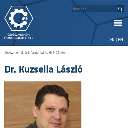
HU
|
EN
Gépészmérnöki és Informatikai Kar (ME-GEIK)
::
Dr. Kuzsella László