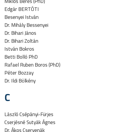
Miklós Béres (PhD)
Edgár BERTÓTI
Besenyei István
Dr. Mihály Bessenyei
Dr. Bihari János
Dr. Bihari Zoltán
István Bokros
Betti Bolló PhD
Rafael Ruben Boros (PhD)
Péter Bozzay
Dr. Ildi Bölkény
C
László Csépányi-Fürjes
Cserjésné Sutyák Ágnes
Dr. Ákos Cservenák