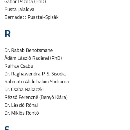
Gábor Pszota (PhD)
Pusta Jalalova
Bernadett Pusztai-Spisák
R
Dr. Rabab Benotsmane
Ádám László Radányi (PhD)
Raffay Csaba
Dr. Raghawendra P. S. Sisodia
Rahmato Abdulhakim Shukurea
Dr. Csaba Rakaczki
Rézsó Ferencné (Benyó Klára)
Dr. László Rónai
Dr. Miklós Rontó
S