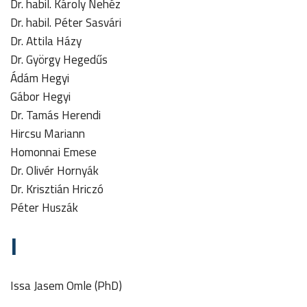
Dr. habil. Károly Nehéz
Dr. habil. Péter Sasvári
Dr. Attila Házy
Dr. György Hegedűs
Ádám Hegyi
Gábor Hegyi
Dr. Tamás Herendi
Hircsu Mariann
Homonnai Emese
Dr. Olivér Hornyák
Dr. Krisztián Hriczó
Péter Huszák
I
Issa Jasem Omle (PhD)