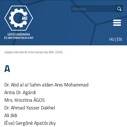
HU
|
EN
Gépészmérnöki és Informatikai Kar (ME-GEIK)
::
A
Dr. Abd al al Sahm alden Anis Mohammad
Antia Dr. Agárdi
Mrs. Krisztina ÁGOS
Dr. Ahmad Yasser Dakhel
Ali Jlidi
(Éva) Gergőné Apatóczky