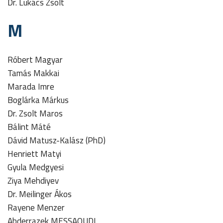
Dr. Lukács Zsolt
M
Róbert Magyar
Tamás Makkai
Marada Imre
Boglárka Márkus
Dr. Zsolt Maros
Bálint Máté
Dávid Matusz-Kalász (PhD)
Henriett Matyi
Gyula Medgyesi
Ziya Mehdiyev
Dr. Meilinger Ákos
Rayene Menzer
Abderrazek MESSAOUDI