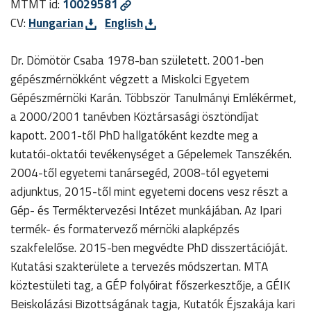
MTMT id:
10029581
CV:
Hungarian
English
Dr. Dömötör Csaba 1978-ban született. 2001-ben
gépészmérnökként végzett a Miskolci Egyetem
Gépészmérnöki Karán. Többször Tanulmányi Emlékérmet,
a 2000/2001 tanévben Köztársasági ösztöndíjat
kapott. 2001-től PhD hallgatóként kezdte meg a
kutatói-oktatói tevékenységet a Gépelemek Tanszékén.
2004-től egyetemi tanársegéd, 2008-tól egyetemi
adjunktus, 2015-től mint egyetemi docens vesz részt a
Gép- és Terméktervezési Intézet munkájában. Az Ipari
termék- és formatervező mérnöki alapképzés
szakfelelőse. 2015-ben megvédte PhD disszertációját.
Kutatási szakterülete a tervezés módszertan. MTA
köztestületi tag, a GÉP folyóirat főszerkesztője, a GÉIK
Beiskolázási Bizottságának tagja, Kutatók Éjszakája kari