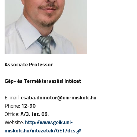
Associate Professor
Gép- és Terméktervezési Intézet
E-mail:
csaba.domotor
@uni-miskolc.hu
Phone:
12-90
Office:
A/3. fsz. 06.
Website:
http://www.geik.uni-
miskolc.hu/intezetek/GET/dcs