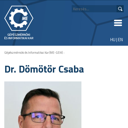
HU
|
EN
Gépészmérnöki és Informatikai Kar (ME-GEIK)
::
Dr. Dömötör Csaba