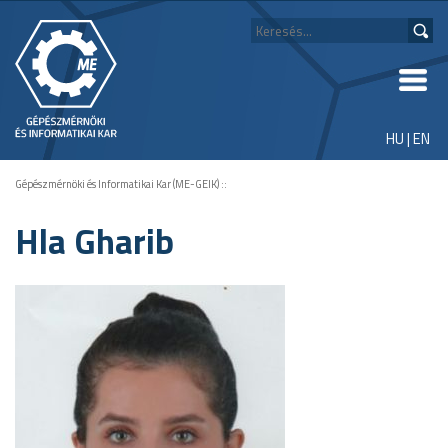
HU
|
EN
Gépészmérnöki és Informatikai Kar (ME-GEIK)
::
Hla Gharib