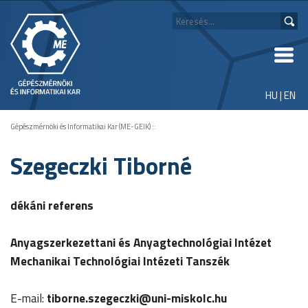
HU
|
EN
Gépészmérnöki és Informatikai Kar (ME-GEIK)
::
Szegeczki Tiborné
dékáni referens
Anyagszerkezettani és Anyagtechnológiai Intézet
Mechanikai Technológiai Intézeti Tanszék
E-mail:
tiborne.szegeczki
@uni-miskolc.hu