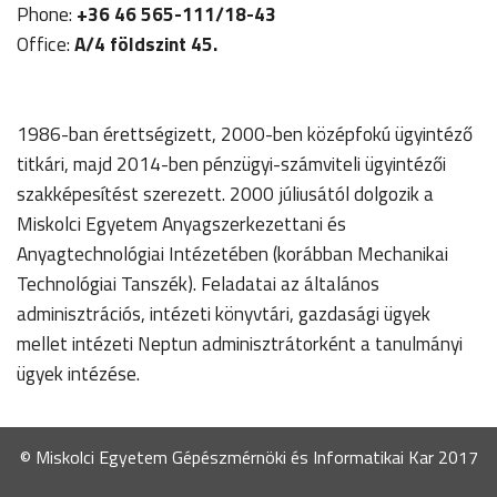
Phone:
+36 46 565-111/18-43
Office:
A/4 földszint 45.
1986-ban érettségizett, 2000-ben középfokú ügyintéző
titkári, majd 2014-ben pénzügyi-számviteli ügyintézői
szakképesítést szerezett. 2000 júliusától dolgozik a
Miskolci Egyetem Anyagszerkezettani és
Anyagtechnológiai Intézetében (korábban Mechanikai
Technológiai Tanszék). Feladatai az általános
adminisztrációs, intézeti könyvtári, gazdasági ügyek
mellet intézeti Neptun adminisztrátorként a tanulmányi
ügyek intézése.
© Miskolci Egyetem Gépészmérnöki és Informatikai Kar 2017