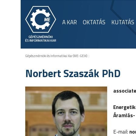
A KAR
OKTATÁS
KUTATÁS
Gépészmérnöki és Informatikai Kar (ME-GEIK)
::
Norbert Szaszák PhD
associate
Energetik
Áramlás- 
E-mail:
no