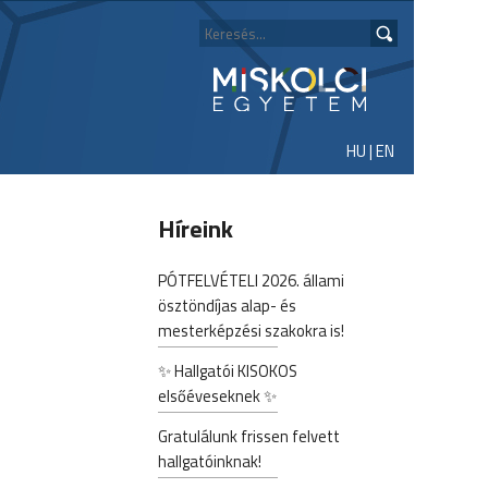
HU
|
EN
Híreink
PÓTFELVÉTELI 2026. állami
ösztöndíjas alap- és
mesterképzési szakokra is!
✨ Hallgatói KISOKOS
elsőéveseknek ✨
Gratulálunk frissen felvett
hallgatóinknak!