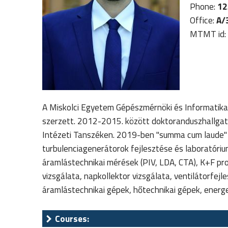
Phone:
12
Office:
A/3
MTMT id:
A Miskolci Egyetem Gépészmérnöki és Informatika
szerzett. 2012-2015. között doktoranduszhallgat
Intézeti Tanszéken. 2019-ben "summa cum laude" mi
turbulenciagenerátorok fejlesztése és laboratóriu
áramlástechnikai mérések (PIV, LDA, CTA), K+F pr
vizsgálata, napkollektor vizsgálata, ventilátorfej
áramlástechnikai gépek, hőtechnikai gépek, energe
Courses: