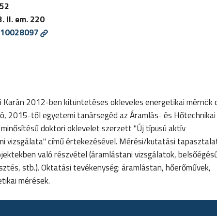
52
. II. em. 220
10028097
i Karán 2012-ben kitüntetéses okleveles energetikai mérnök 
ó, 2015-től egyetemi tanársegéd az Áramlás- és Hőtechnikai
nősítésű doktori oklevelet szerzett "Új típusú aktív
mi vizsgálata" című értekezésével. Mérési/kutatási tapasztala
ojektekben való részvétel (áramlástani vizsgálatok, belsőégé
lesztés, stb.). Oktatási tevékenység: áramlástan, hőerőművek,
tikai mérések.