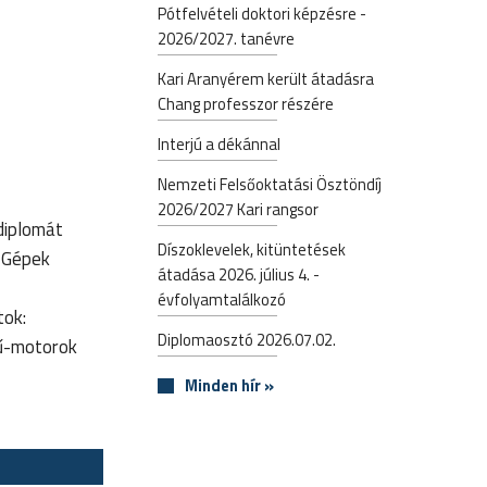
Pótfelvételi doktori képzésre -
2026/2027. tanévre
Kari Aranyérem került átadásra
Chang professzor részére
Interjú a dékánnal
Nemzeti Felsőoktatási Ösztöndíj
2026/2027 Kari rangsor
diplomát
Díszoklevelek, kitüntetések
 Gépek
átadása 2026. július 4. -
évfolyamtalálkozó
tok:
Diplomaosztó 2026.07.02.
sű-motorok
Minden hír »