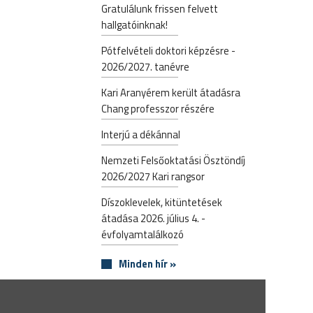
Gratulálunk frissen felvett
hallgatóinknak!
Pótfelvételi doktori képzésre -
2026/2027. tanévre
Kari Aranyérem került átadásra
Chang professzor részére
Interjú a dékánnal
Nemzeti Felsőoktatási Ösztöndíj
2026/2027 Kari rangsor
Díszoklevelek, kitüntetések
átadása 2026. július 4. -
évfolyamtalálkozó
Minden hír »