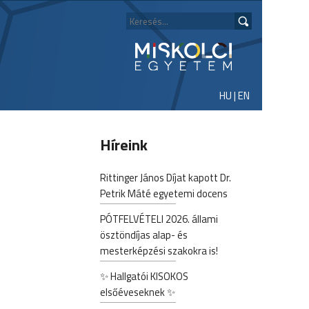
HU
|
EN
Híreink
Rittinger János Díjat kapott Dr.
Petrik Máté egyetemi docens
PÓTFELVÉTELI 2026. állami
ösztöndíjas alap- és
mesterképzési szakokra is!
✨ Hallgatói KISOKOS
elsőéveseknek ✨