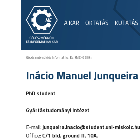
A KAR
OKTATÁS
KUTATÁS
Gépészmérnöki és Informatikai Kar (ME-GEIK)
::
Inácio Manuel Junqueira
PhD student
Gyártástudományi Intézet
E-mail:
junqueira.inacio
@student.uni-miskolc.hu
Office:
C/1 bld. ground fl. 10A.