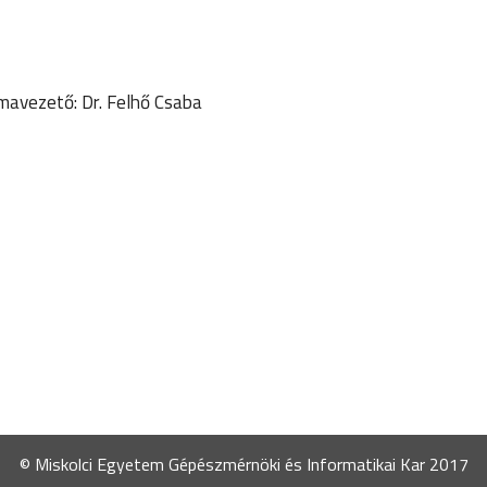
émavezető: Dr. Felhő Csaba
© Miskolci Egyetem Gépészmérnöki és Informatikai Kar 2017