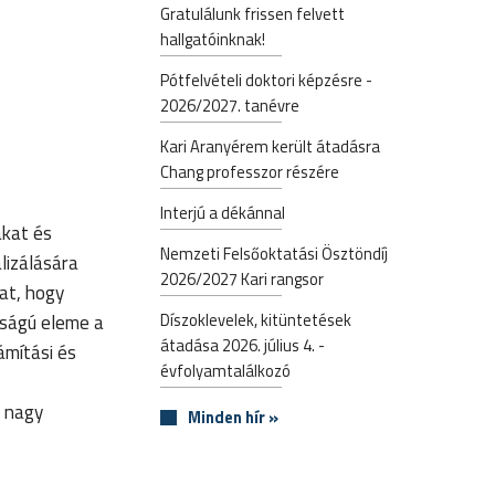
Gratulálunk frissen felvett
hallgatóinknak!
Pótfelvételi doktori képzésre -
2026/2027. tanévre
Kari Aranyérem került átadásra
Chang professzor részére
Interjú a dékánnal
akat és
Nemzeti Felsőoktatási Ösztöndíj
lizálására
2026/2027 Kari rangsor
at, hogy
Díszoklevelek, kitüntetések
sságú eleme a
átadása 2026. július 4. -
ámítási és
évfolyamtalálkozó
s nagy
Minden hír »