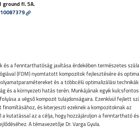
 ground fl. 5A.
10087379
ok és a fenntarthatóság javítása érdekében természetes szál
ógiával (FDM) nyomtatott kompozitok fejlesztésére és optima
folyamatparamétereket és a többcélú optimalizálási technikák
ósság és a környezeti hatás terén. Munkájának egyik kulcsfonto
lyása a végső kompozit tulajdonságaira. Ezenkívül fejlett sz
t finomításához, és kiterjeszti ezeknek a kompozitoknak az
a kutatással az a célja, hogy hozzájáruljon a fenntartható é
jlődéséhez. A témavezetője Dr. Varga Gyula.