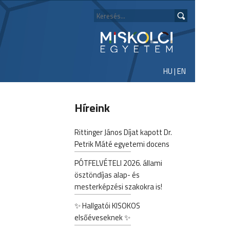
HU
|
EN
Híreink
Rittinger János Díjat kapott Dr.
Petrik Máté egyetemi docens
PÓTFELVÉTELI 2026. állami
ösztöndíjas alap- és
mesterképzési szakokra is!
✨ Hallgatói KISOKOS
elsőéveseknek ✨