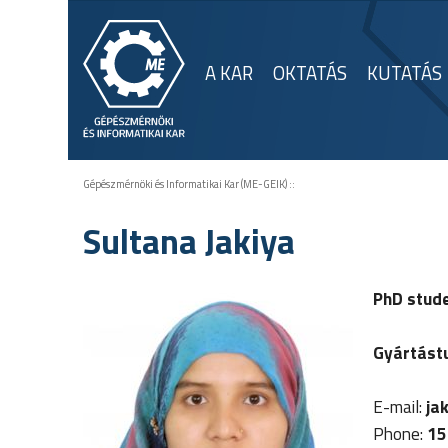
A KAR
OKTATÁS
KUTATÁS
Gépészmérnöki és Informatikai Kar (ME-GEIK)
::
Sultana Jakiya
PhD stud
Gyártást
E-mail:
ja
Phone:
15