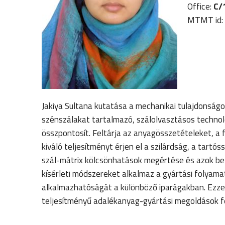
Office:
C/1
MTMT id:
Jakiya Sultana kutatása a mechanikai tulajdonság
szénszálakat tartalmazó, szálolvasztásos technol
összpontosít. Feltárja az anyagösszetételeket, a 
kiváló teljesítményt érjen el a szilárdság, a tart
szál-mátrix kölcsönhatások megértése és azok befo
kísérleti módszereket alkalmaz a gyártási folyama
alkalmazhatóságát a különböző iparágakban. Ezzel 
teljesítményű adalékanyag-gyártási megoldások fe