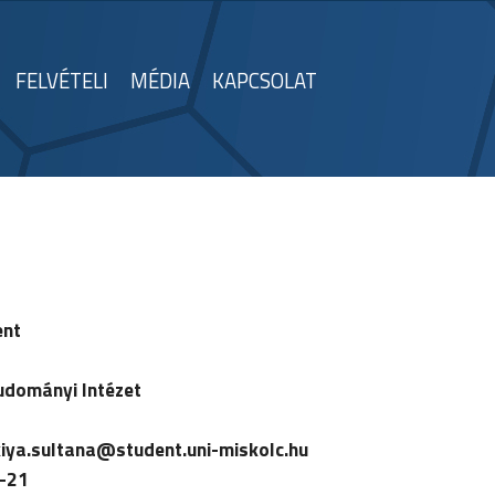
FELVÉTELI
MÉDIA
KAPCSOLAT
ent
udományi Intézet
kiya.sultana
@student.uni-miskolc.hu
-21